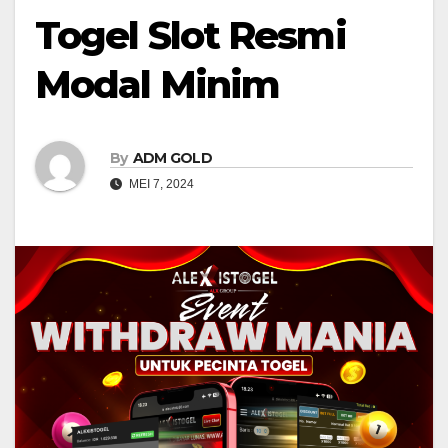
Togel Slot Resmi
Modal Minim
By
ADM GOLD
MEI 7, 2024