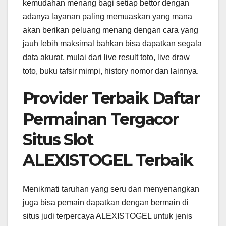
kemudahan menang bagi setiap bettor dengan
adanya layanan paling memuaskan yang mana
akan berikan peluang menang dengan cara yang
jauh lebih maksimal bahkan bisa dapatkan segala
data akurat, mulai dari live result toto, live draw
toto, buku tafsir mimpi, history nomor dan lainnya.
Provider Terbaik Daftar
Permainan Tergacor
Situs Slot
ALEXISTOGEL Terbaik
Menikmati taruhan yang seru dan menyenangkan
juga bisa pemain dapatkan dengan bermain di
situs judi terpercaya ALEXISTOGEL untuk jenis