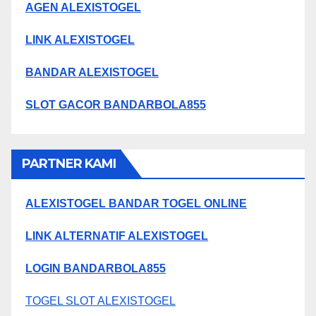
AGEN ALEXISTOGEL
LINK ALEXISTOGEL
BANDAR ALEXISTOGEL
SLOT GACOR BANDARBOLA855
PARTNER KAMI
ALEXISTOGEL BANDAR TOGEL ONLINE
LINK ALTERNATIF ALEXISTOGEL
LOGIN BANDARBOLA855
TOGEL SLOT ALEXISTOGEL