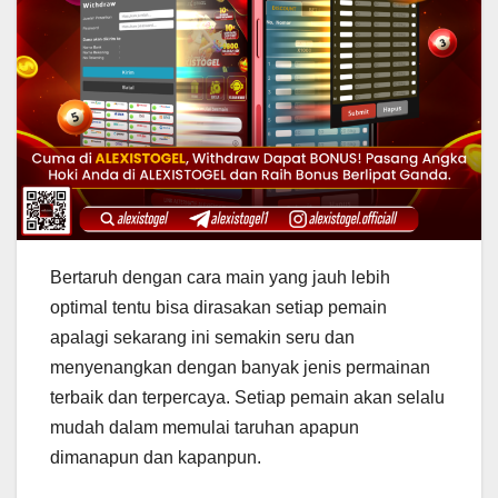
Bertaruh dengan cara main yang jauh lebih
optimal tentu bisa dirasakan setiap pemain
apalagi sekarang ini semakin seru dan
menyenangkan dengan banyak jenis permainan
terbaik dan terpercaya. Setiap pemain akan selalu
mudah dalam memulai taruhan apapun
dimanapun dan kapanpun.