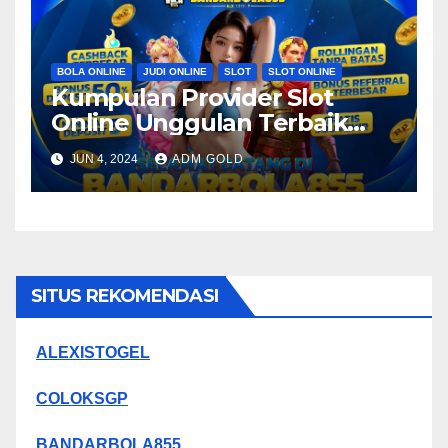
BOLA ONLINE
JUDI ONLINE
SLOT
SLOT ONLINE
Kumpulan Provider Slot
Online Unggulan Terbaik
dengan Game Terlengkap
JUN 4, 2024
ADM GOLD
SITUS REKOMENDASI
ALEXISTOGEL
COLOKSGP
BANDARBOLA855