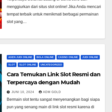
menggiurkan dari situs slot online! Jika Anda mencari
tempat terbaik untuk menikmati berbagai permainan
slot yang…
AGEN JUDI ONLINE
BOLA ONLINE
CASINO ONLINE
JUDI ONLINE
SLOT
SLOT ONLINE
UNCATEGORIZED
Cara Temukan Link Slot Resmi dan
Terpercaya dengan Mudah
JUNI 10, 2024
ADM GOLD
Bermain slot tentu sangat menyenangkan bagi siapa
pun yang senang main di link slot resmi karena di