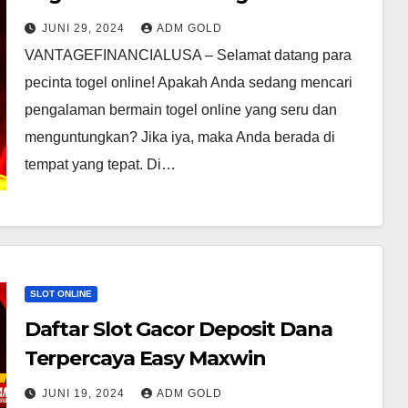
JUNI 29, 2024
ADM GOLD
VANTAGEFINANCIALUSA – Selamat datang para
pecinta togel online! Apakah Anda sedang mencari
pengalaman bermain togel online yang seru dan
menguntungkan? Jika iya, maka Anda berada di
tempat yang tepat. Di…
SLOT ONLINE
Daftar Slot Gacor Deposit Dana
Terpercaya Easy Maxwin
JUNI 19, 2024
ADM GOLD