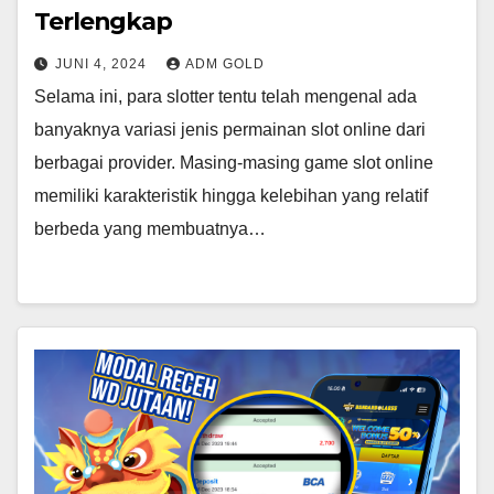
Terlengkap
JUNI 4, 2024
ADM GOLD
Selama ini, para slotter tentu telah mengenal ada
banyaknya variasi jenis permainan slot online dari
berbagai provider. Masing-masing game slot online
memiliki karakteristik hingga kelebihan yang relatif
berbeda yang membuatnya…