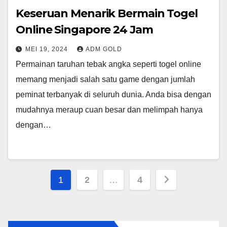
Keseruan Menarik Bermain Togel
Online Singapore 24 Jam
MEI 19, 2024
ADM GOLD
Permainan taruhan tebak angka seperti togel online
memang menjadi salah satu game dengan jumlah
peminat terbanyak di seluruh dunia. Anda bisa dengan
mudahnya meraup cuan besar dan melimpah hanya
dengan…
Paginasi
1
2
…
4
pos