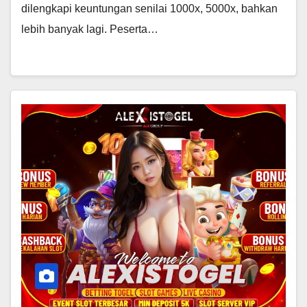
dilengkapi keuntungan senilai 1000x, 5000x, bahkan
lebih banyak lagi. Peserta…