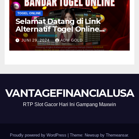
TOGEL ONLINE
Selamat Datang di Link
Alternatif Togel Online
AlexisTogel
JUNI 29, 2024
ADM GOLD
VANTAGEFINANCIALUSA
RTP Slot Gacor Hari Ini Gampang Maxwin
Proudly powered by WordPress
|
Theme: Newsup by
Themeansar
.