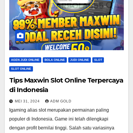
AGEN JUDI ONLINE
BOLA ONLINE
JUDI ONLINE
SLOT
SLOT ONLINE
Tips Maxwin Slot Online Terpercaya
di Indonesia
MEI 31, 2024
ADM GOLD
Igaming alias slot merupakan permainan paling
populer di Indonesia. Game ini telah dilengkapi
dengan profit bernilai tinggi. Salah satu variasinya