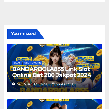
You missed
SLOT
SLOT ONLINE
BANDARBOLA855 Link Slot
Online Bet 200 Jakpot 2024
AGUSTUS 15, 2024
ADM GOLD