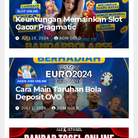
SLOT ONLINE
Keuntungan Memainkan Slot
Gacor Pragmatic
JULI 19, 2024
ADM GOLD
AGEN JUDI ONLINE
Cara Main Taruhan Bola
Deposit OVO
JULI 2, 2024
ADM GOLD