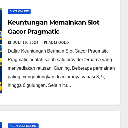
SLOT ONLINE
Keuntungan Memainkan Slot
Gacor Pragmatic
JULI 19, 2024
ADM GOLD
Daftar Keuntungan Bermain Slot Gacor Pragmatic
Pragmatic adalah salah satu provider ternama yang
menyediakan ratusan iGaming. Beberapa permainan
paling menguntungkan di antaranya variasi 3, 5,
hingga 6 gulungan. Selain itu,…
AGEN JUDI ONLINE