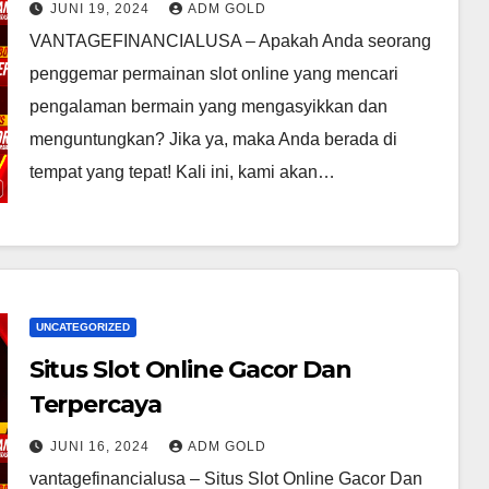
JUNI 19, 2024
ADM GOLD
VANTAGEFINANCIALUSA – Apakah Anda seorang
penggemar permainan slot online yang mencari
pengalaman bermain yang mengasyikkan dan
menguntungkan? Jika ya, maka Anda berada di
tempat yang tepat! Kali ini, kami akan…
UNCATEGORIZED
Situs Slot Online Gacor Dan
Terpercaya
JUNI 16, 2024
ADM GOLD
vantagefinancialusa – Situs Slot Online Gacor Dan