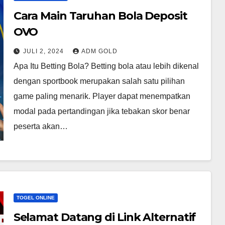
Cara Main Taruhan Bola Deposit
OVO
JULI 2, 2024
ADM GOLD
Apa Itu Betting Bola? Betting bola atau lebih dikenal
dengan sportbook merupakan salah satu pilihan
game paling menarik. Player dapat menempatkan
modal pada pertandingan jika tebakan skor benar
peserta akan…
TOGEL ONLINE
Selamat Datang di Link Alternatif