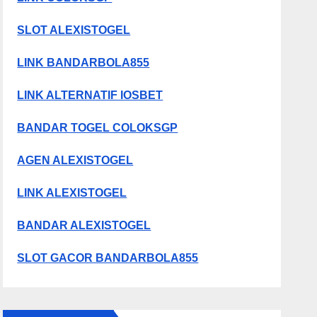
SLOT ALEXISTOGEL
LINK BANDARBOLA855
LINK ALTERNATIF IOSBET
BANDAR TOGEL COLOKSGP
AGEN ALEXISTOGEL
LINK ALEXISTOGEL
BANDAR ALEXISTOGEL
SLOT GACOR BANDARBOLA855