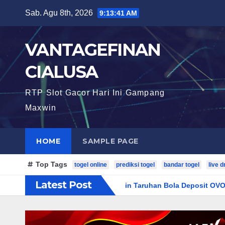
Skip
Sab. Agu 8th, 2026
9:13:43 AM
to
content
VANTAGEFINAN
CIALUSA
RTP Slot Gacor Hari Ini Gampang
Maxwin
HOME
SAMPLE PAGE
Top Tags
togel online
prediksi togel
bandar togel
live 
Latest Post
gmatic
Cara Main Taruhan Bola Deposit OVO
Selamat 