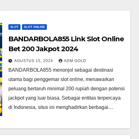
SLOT
SLOT ONLINE
BANDARBOLA855 Link Slot Online
Bet 200 Jakpot 2024
AGUSTUS 15, 2024
ADM GOLD
BANDARBOLA855 menonjol sebagai destinasi
utama bagi penggemar slot online, menawarkan
peluang bertaruh minimal 200 rupiah dengan potensi
jackpot yang luar biasa. Sebagai entitas terpercaya
di Indonesia, situs ini menghadirkan berbagai…