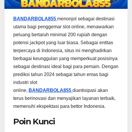
BANDARBOLA855
menonjol sebagai destinasi
utama bagi penggemar slot online, menawarkan
peluang bertaruh minimal 200 rupiah dengan
potensi jackpot yang luar biasa. Sebagai entitas
terpercaya di Indonesia, situs ini menghadirkan
berbagai keunggulan yang memperkuat posisinya
sebagai destinasi ideal bagi para pemain. Dengan
prediksi tahun 2024 sebagai tahun emas bagi
industri slot
online,
BANDARBOLA855
diantisipasi akan
terus berinovasi dan menyajikan layanan terbaik,
memenuhi ekspektasi para bettor Indonesia.
Poin Kunci