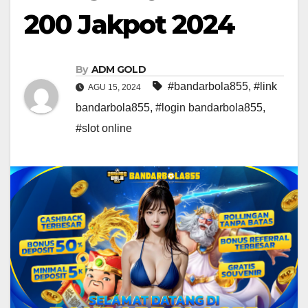
200 Jakpot 2024
By
ADM GOLD
#bandarbola855
,
#link
AGU 15, 2024
bandarbola855
,
#login bandarbola855
,
#slot online