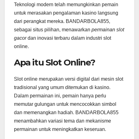
Teknologi modern telah memungkinkan pemain
untuk merasakan pengalaman kasino langsung
dari perangkat mereka. BANDARBOLA855,
sebagai situs pilihan, menawarkan
permainan slot
gacor
dan inovasi terbaru dalam industri slot
online.
Apa itu Slot Online?
Slot online merupakan versi digital dari mesin slot
tradisional yang umum ditemukan di kasino.
Dalam permainan ini, pemain hanya perlu
memutar gulungan untuk mencocokkan simbol
dan memenangkan hadiah. BANDARBOLA855
menambahkan variasi tema dan mekanisme
permainan untuk meningkatkan keseruan.