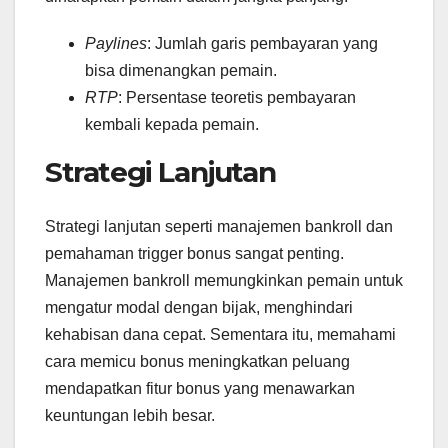
Paylines
: Jumlah garis pembayaran yang
bisa dimenangkan pemain.
RTP
: Persentase teoretis pembayaran
kembali kepada pemain.
Strategi Lanjutan
Strategi lanjutan seperti manajemen bankroll dan
pemahaman trigger bonus sangat penting.
Manajemen bankroll memungkinkan pemain untuk
mengatur modal dengan bijak, menghindari
kehabisan dana cepat. Sementara itu, memahami
cara memicu bonus meningkatkan peluang
mendapatkan fitur bonus yang menawarkan
keuntungan lebih besar.