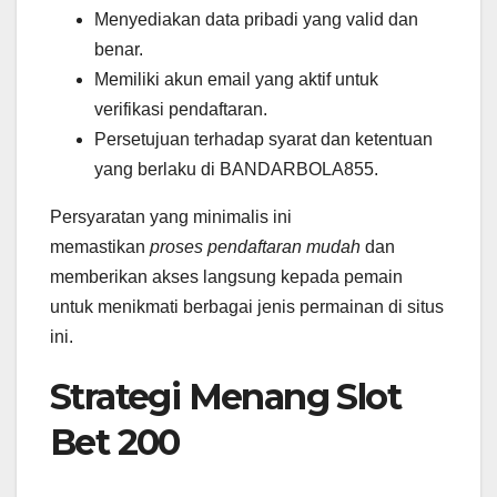
Menyediakan data pribadi yang valid dan
benar.
Memiliki akun email yang aktif untuk
verifikasi pendaftaran.
Persetujuan terhadap syarat dan ketentuan
yang berlaku di BANDARBOLA855.
Persyaratan yang minimalis ini
memastikan
proses pendaftaran mudah
dan
memberikan akses langsung kepada pemain
untuk menikmati berbagai jenis permainan di situs
ini.
Strategi Menang Slot
Bet 200