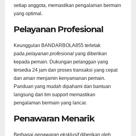
setiap anggota, memastikan pengalaman bermain
yang optimal.
Pelayanan Profesional
Keunggulan BANDARBOLA855 terletak
pada
pelayanan profesional
yang diberikan
kepada pemain. Dukungan pelanggan yang
tersedia 24 jam dan proses transaksi yang cepat
dan aman menjamin kenyamanan pemain.
Panduan yang mudah dipahami dan bantuan
langsung dari tim support memastikan
pengalaman bermain yang lancar.
Penawaran Menarik
Berbagai
penawaran eksklusif
diberikan oleh