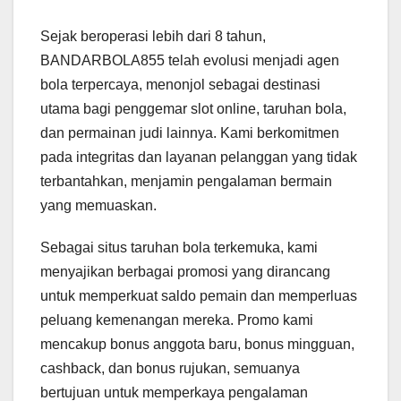
Sejak beroperasi lebih dari 8 tahun,
BANDARBOLA855 telah evolusi menjadi agen
bola terpercaya, menonjol sebagai destinasi
utama bagi penggemar slot online, taruhan bola,
dan permainan judi lainnya. Kami berkomitmen
pada integritas dan layanan pelanggan yang tidak
terbantahkan, menjamin pengalaman bermain
yang memuaskan.
Sebagai situs taruhan bola terkemuka, kami
menyajikan berbagai promosi yang dirancang
untuk memperkuat saldo pemain dan memperluas
peluang kemenangan mereka. Promo kami
mencakup bonus anggota baru, bonus mingguan,
cashback, dan bonus rujukan, semuanya
bertujuan untuk memperkaya pengalaman