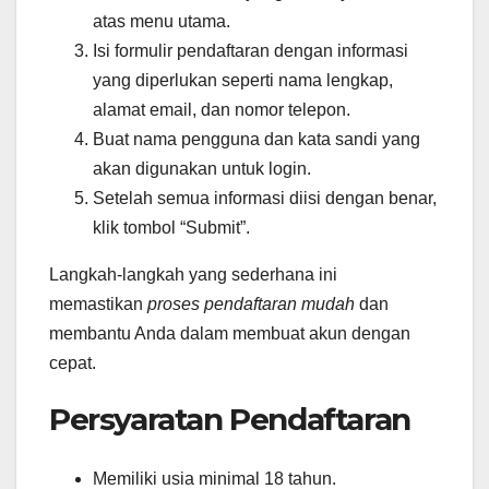
atas menu utama.
Isi formulir pendaftaran dengan informasi
yang diperlukan seperti nama lengkap,
alamat email, dan nomor telepon.
Buat nama pengguna dan kata sandi yang
akan digunakan untuk login.
Setelah semua informasi diisi dengan benar,
klik tombol “Submit”.
Langkah-langkah yang sederhana ini
memastikan
proses pendaftaran mudah
dan
membantu Anda dalam membuat akun dengan
cepat.
Persyaratan Pendaftaran
Memiliki usia minimal 18 tahun.