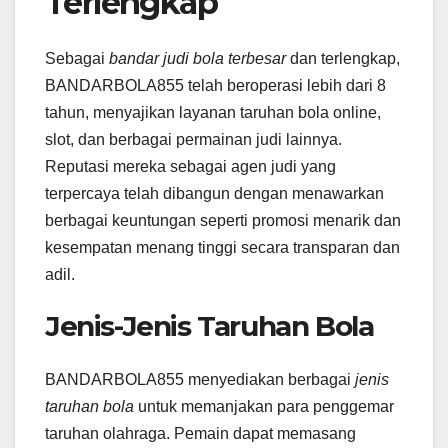
Terlengkap
Sebagai
bandar judi bola terbesar
dan terlengkap,
BANDARBOLA855 telah beroperasi lebih dari 8
tahun, menyajikan layanan taruhan bola online,
slot, dan berbagai permainan judi lainnya.
Reputasi mereka sebagai agen judi yang
terpercaya telah dibangun dengan menawarkan
berbagai keuntungan seperti promosi menarik dan
kesempatan menang tinggi secara transparan dan
adil.
Jenis-Jenis Taruhan Bola
BANDARBOLA855 menyediakan berbagai
jenis
taruhan bola
untuk memanjakan para penggemar
taruhan olahraga. Pemain dapat memasang