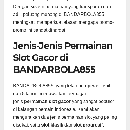
Dengan sistem permainan yang transparan dan
adil, peluang menang di BANDARBOLA855
meningkat, memperkuat alasan mengapa promo-
promo ini sangat dihargai.
Jenis-Jenis Permainan
Slot Gacor di
BANDARBOLA855
BANDARBOLA855, yang telah beroperasi lebih
dari 8 tahun, menawarkan berbagai
jenis
permainan slot gacor
yang sangat populer
di kalangan pemain Indonesia. Kami akan
menguraikan dua jenis permainan slot yang paling
disukai, yaitu
slot klasik
dan
slot progresif
.