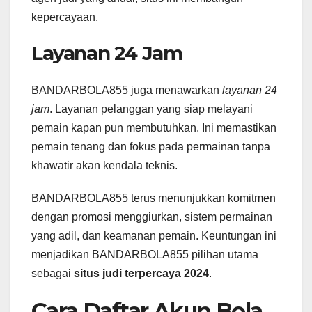
kepercayaan.
Layanan 24 Jam
BANDARBOLA855 juga menawarkan
layanan 24
jam
. Layanan pelanggan yang siap melayani
pemain kapan pun membutuhkan. Ini memastikan
pemain tenang dan fokus pada permainan tanpa
khawatir akan kendala teknis.
BANDARBOLA855 terus menunjukkan komitmen
dengan promosi menggiurkan, sistem permainan
yang adil, dan keamanan pemain. Keuntungan ini
menjadikan BANDARBOLA855 pilihan utama
sebagai
situs judi terpercaya 2024
.
Cara Daftar Akun Bola