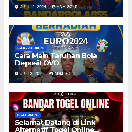
JULI 19, 2024
ADM GOLD
AGEN JUDI ONLINE
Cara Main Taruhan Bola
Deposit OVO
JULI 2, 2024
ADM GOLD
TOGEL ONLINE
Selamat Datang di Link
Alternatif Togel Online