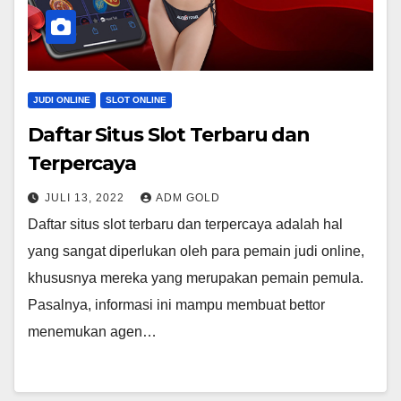
JUDI ONLINE
SLOT ONLINE
Daftar Situs Slot Terbaru dan
Terpercaya
JULI 13, 2022
ADM GOLD
Daftar situs slot terbaru dan terpercaya adalah hal
yang sangat diperlukan oleh para pemain judi online,
khususnya mereka yang merupakan pemain pemula.
Pasalnya, informasi ini mampu membuat bettor
menemukan agen…