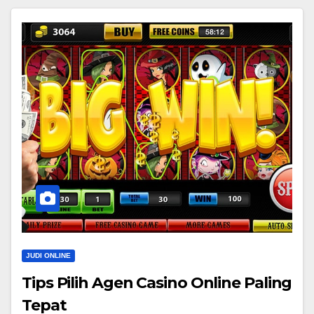
JUDI ONLINE
Tips Pilih Agen Casino Online Paling
Tepat