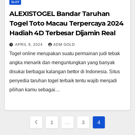
SLOT
ALEXISTOGEL Bandar Taruhan
Togel Toto Macau Terpercaya 2024
Hadiah 4D Terbesar Dijamin Real
APRIL 9, 2024
ADM GOLD
Togel online merupakan suatu permainan judi tebak
angka menarik dan menguntungkan yang banyak
disukai berbagai kalangan bettor di Indonesia. Situs
penyedia taruhan togel terbaik tentu wajib menjadi
pilihan kamu sebagai…
Paginasi
1
…
3
4
pos