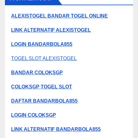
ALEXISTOGEL BANDAR TOGEL ONLINE
LINK ALTERNATIF ALEXISTOGEL
LOGIN BANDARBOLA855
TOGEL SLOT ALEXISTOGEL
BANDAR COLOKSGP
COLOKSGP TOGEL SLOT
DAFTAR BANDARBOLA855
LOGIN COLOKSGP
LINK ALTERNATIF BANDARBOLA855