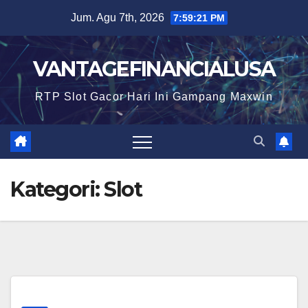
Skip
Jum. Agu 7th, 2026
7:59:21 PM
to
content
VANTAGEFINANCIALUSA
RTP Slot Gacor Hari Ini Gampang Maxwin
Kategori:
Slot