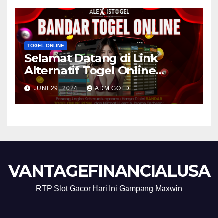
TOGEL ONLINE
Selamat Datang di Link
Alternatif Togel Online
AlexisTogel
JUNI 29, 2024
ADM GOLD
VANTAGEFINANCIALUSA
RTP Slot Gacor Hari Ini Gampang Maxwin