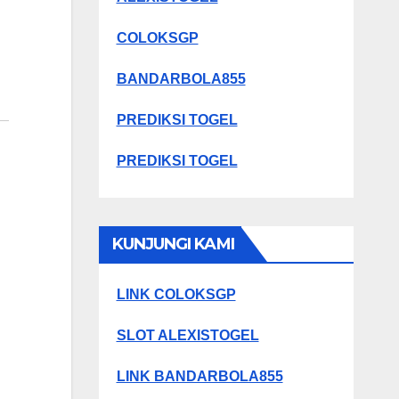
COLOKSGP
BANDARBOLA855
PREDIKSI TOGEL
PREDIKSI TOGEL
KUNJUNGI KAMI
LINK COLOKSGP
SLOT ALEXISTOGEL
LINK BANDARBOLA855