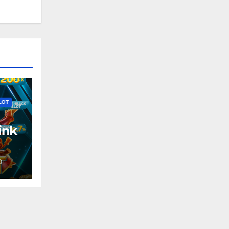
LOT
ink
gan
D