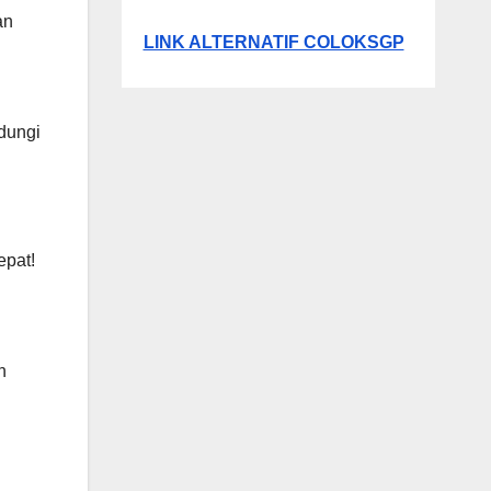
an
LINK ALTERNATIF COLOKSGP
ndungi
epat!
n