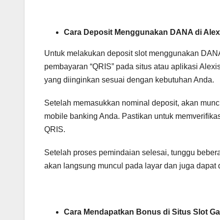
Cara Deposit Menggunakan DANA di Alex
Untuk melakukan deposit slot menggunakan DANA,
pembayaran “QRIS” pada situs atau aplikasi Alexis
yang diinginkan sesuai dengan kebutuhan Anda.
Setelah memasukkan nominal deposit, akan muncu
mobile banking Anda. Pastikan untuk memverifika
QRIS.
Setelah proses pemindaian selesai, tunggu bebera
akan langsung muncul pada layar dan juga dapat di
Cara Mendapatkan Bonus di Situs Slot G