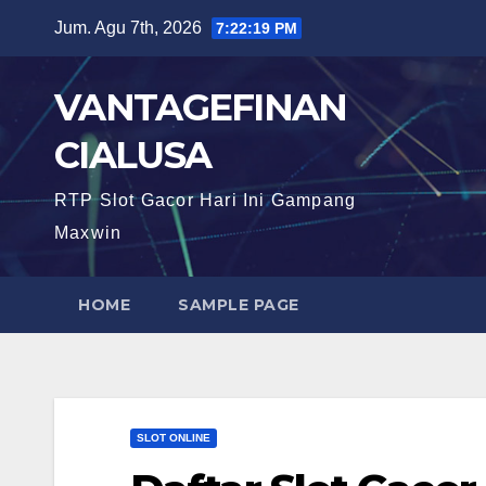
Skip
Jum. Agu 7th, 2026
7:22:20 PM
to
content
VANTAGEFINAN
CIALUSA
RTP Slot Gacor Hari Ini Gampang
Maxwin
HOME
SAMPLE PAGE
SLOT ONLINE