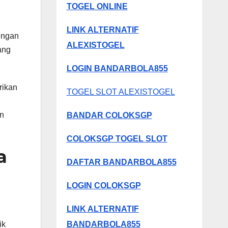
TOGEL ONLINE
LINK ALTERNATIF
engan
ALEXISTOGEL
ang
LOGIN BANDARBOLA855
rikan
TOGEL SLOT ALEXISTOGEL
an
BANDAR COLOKSGP
COLOKSGP TOGEL SLOT
a
DAFTAR BANDARBOLA855
LOGIN COLOKSGP
LINK ALTERNATIF
ik
BANDARBOLA855