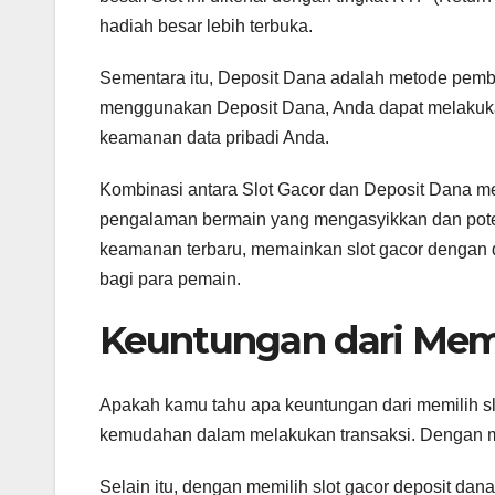
hadiah besar lebih terbuka.
Sementara itu, Deposit Dana adalah metode pemba
menggunakan Deposit Dana, Anda dapat melakukan
keamanan data pribadi Anda.
Kombinasi antara Slot Gacor dan Deposit Dana men
pengalaman bermain yang mengasyikkan dan pote
keamanan terbaru, memainkan slot gacor denga
bagi para pemain.
Keuntungan dari Memi
Apakah kamu tahu apa keuntungan dari memilih sl
kemudahan dalam melakukan transaksi. Dengan me
Selain itu, dengan memilih slot gacor deposit da