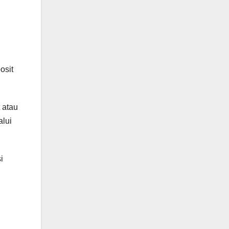
osit
 atau
alui
i