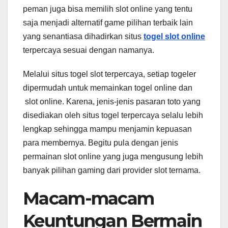
peman juga bisa memilih slot online yang tentu
saja menjadi alternatif game pilihan terbaik lain
yang senantiasa dihadirkan situs
togel slot online
terpercaya sesuai dengan namanya.
Melalui situs togel slot terpercaya, setiap togeler
dipermudah untuk memainkan togel online dan
slot online. Karena, jenis-jenis pasaran toto yang
disediakan oleh situs togel terpercaya selalu lebih
lengkap sehingga mampu menjamin kepuasan
para membernya. Begitu pula dengan jenis
permainan slot online yang juga mengusung lebih
banyak pilihan gaming dari provider slot ternama.
Macam-macam
Keuntungan Bermain