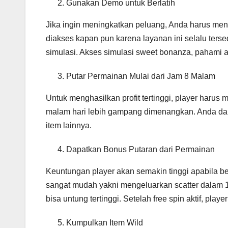
Gunakan Demo untuk Berlatih
Jika ingin meningkatkan peluang, Anda harus me
diakses kapan pun karena layanan ini selalu ters
simulasi. Akses simulasi sweet bonanza, pahami a
Putar Permainan Mulai dari Jam 8 Malam
Untuk menghasilkan profit tertinggi, player haru
malam hari lebih gampang dimenangkan. Anda dap
item lainnya.
Dapatkan Bonus Putaran dari Permainan
Keuntungan player akan semakin tinggi apabila b
sangat mudah yakni mengeluarkan scatter dalam 1
bisa untung tertinggi. Setelah free spin aktif, pla
Kumpulkan Item Wild