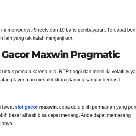
or ini mempunyai 5 reels dan 10 baris pembayaran. Terdapat bo
ah lain yang tak kalah menjanjikan.
t Gacor Maxwin Pragmatic
k untuk pemula karena nilai RTP tinggi dan memiliki volatility y
a kalau player mau menaklukkan iGaming sampai berhasil.
i lewat
slot gacor
maxwin
, coba dulu pilih permainan yang pu
lebih besar alhasil bisa cepat menang. Anda dapat memasang
ainnya.