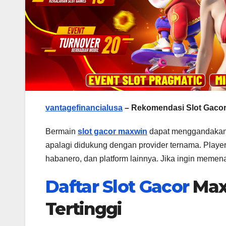
vantagefinancialusa
– Rekomendasi Slot Gaco
Bermain
slot gacor maxwin
dapat menggandakan u
apalagi didukung dengan provider ternama. Play
habanero, dan platform lainnya. Jika ingin meme
Daftar Slot Gacor
Max
Tertinggi