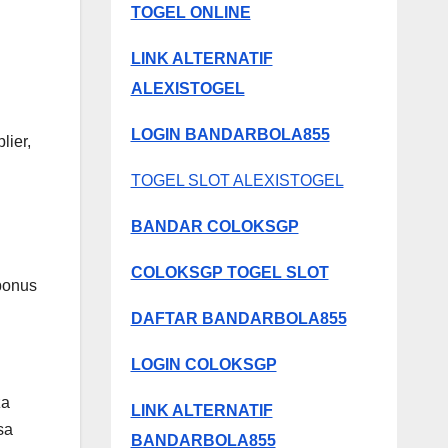
TOGEL ONLINE
LINK ALTERNATIF
ALEXISTOGEL
LOGIN BANDARBOLA855
lier,
TOGEL SLOT ALEXISTOGEL
BANDAR COLOKSGP
i
COLOKSGP TOGEL SLOT
 bonus
DAFTAR BANDARBOLA855
LOGIN COLOKSGP
za
LINK ALTERNATIF
sa
BANDARBOLA855