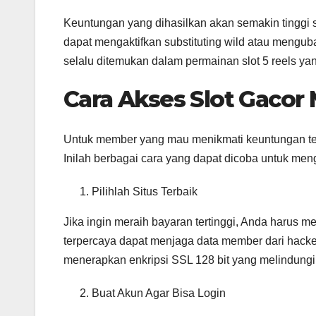
Keuntungan yang dihasilkan akan semakin tinggi s
dapat mengaktifkan substituting wild atau mengubah
selalu ditemukan dalam permainan slot 5 reels y
Cara Akses Slot Gacor
Untuk member yang mau menikmati keuntungan tert
Inilah berbagai cara yang dapat dicoba untuk me
Pilihlah Situs Terbaik
Jika ingin meraih bayaran tertinggi, Anda harus me
terpercaya dapat menjaga data member dari hacker
menerapkan enkripsi SSL 128 bit yang melindungi 
Buat Akun Agar Bisa Login