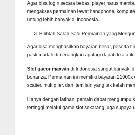
Agar bisa login secara bebas, player harus membua
mengakses permainan lewat handphone, komputer,
untung lebih banyak di Indonesia.
Pilihlah Salah Satu Permainan yang Mengu
Agar bisa menghasilkan bayaran besar, peserta ti
pasti mudah dimenangkan apalagi dapat dikalahka
Slot gacor maxwin
di Indonesia sangat banyak, d
bonanza. Permainan ini memiliki bayaran 21000x da
scatter, multiplier, dan item lain yang tak kalah me
Hanya dengan latihan, pemain dapat mengumpulka
tertinggi melalui game slot sekarang juga supaya 