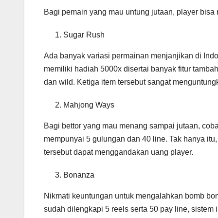
Bagi pemain yang mau untung jutaan, player bisa m
Sugar Rush
Ada banyak variasi permainan menjanjikan di Indo
memiliki hadiah 5000x disertai banyak fitur tamba
dan wild. Ketiga item tersebut sangat menguntun
Mahjong Ways
Bagi bettor yang mau menang sampai jutaan, coba
mempunyai 5 gulungan dan 40 line. Tak hanya itu, 
tersebut dapat menggandakan uang player.
Bonanza
Nikmati keuntungan untuk mengalahkan bomb bona
sudah dilengkapi 5 reels serta 50 pay line, sist