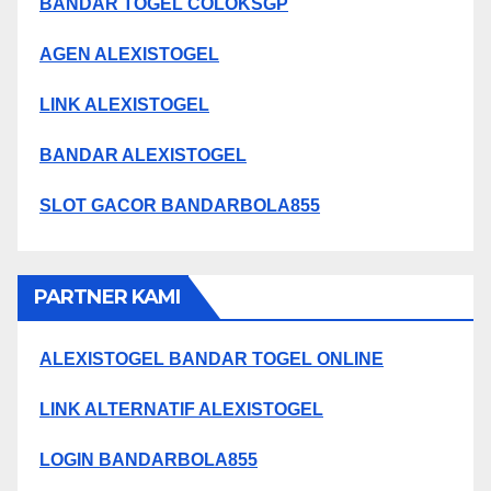
BANDAR TOGEL COLOKSGP
AGEN ALEXISTOGEL
LINK ALEXISTOGEL
BANDAR ALEXISTOGEL
SLOT GACOR BANDARBOLA855
PARTNER KAMI
ALEXISTOGEL BANDAR TOGEL ONLINE
LINK ALTERNATIF ALEXISTOGEL
LOGIN BANDARBOLA855