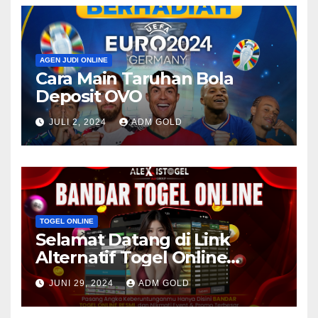
AGEN JUDI ONLINE
Cara Main Taruhan Bola
Deposit OVO
JULI 2, 2024
ADM GOLD
TOGEL ONLINE
Selamat Datang di Link
Alternatif Togel Online
AlexisTogel
JUNI 29, 2024
ADM GOLD