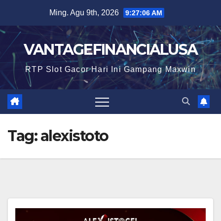
Skip
Ming. Agu 9th, 2026
9:27:06 AM
to
content
VANTAGEFINANCIALUSA
RTP Slot Gacor Hari Ini Gampang Maxwin
Tag:
alexistoto