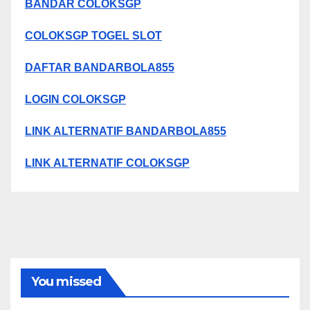
BANDAR COLOKSGP
COLOKSGP TOGEL SLOT
DAFTAR BANDARBOLA855
LOGIN COLOKSGP
LINK ALTERNATIF BANDARBOLA855
LINK ALTERNATIF COLOKSGP
You missed