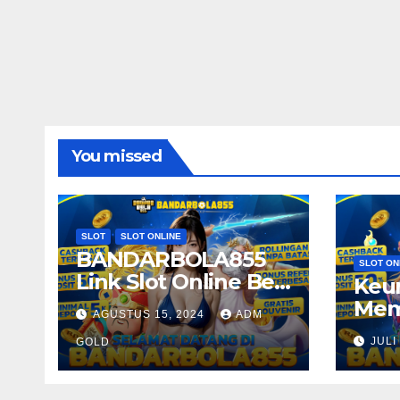
You missed
SLOT
SLOT ONLINE
BANDARBOLA855
SLOT ON
Link Slot Online Bet
Keu
200 Jakpot 2024
Mem
AGUSTUS 15, 2024
ADM
Gac
JULI
GOLD