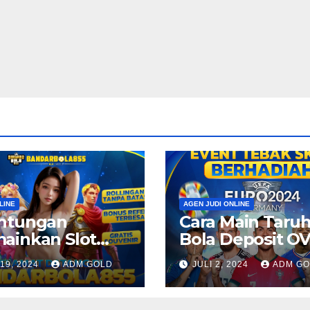
LINE
AGEN JUDI ONLINE
ntungan
Cara Main Taru
ainkan Slot
Bola Deposit O
or Pragmatic
 19, 2024
ADM GOLD
JULI 2, 2024
ADM GO