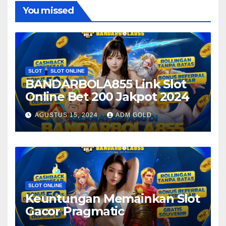
You missed
SLOT
SLOT ONLINE
BANDARBOLA855 Link Slot
Online Bet 200 Jakpot 2024
AGUSTUS 15, 2024
ADM GOLD
SLOT ONLINE
Keuntungan Memainkan Slot
Gacor Pragmatic