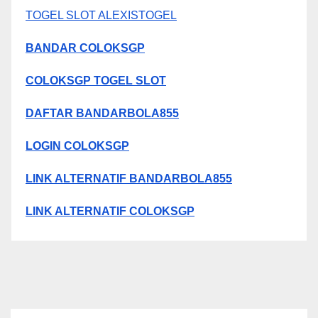
TOGEL SLOT ALEXISTOGEL
BANDAR COLOKSGP
COLOKSGP TOGEL SLOT
DAFTAR BANDARBOLA855
LOGIN COLOKSGP
LINK ALTERNATIF BANDARBOLA855
LINK ALTERNATIF COLOKSGP