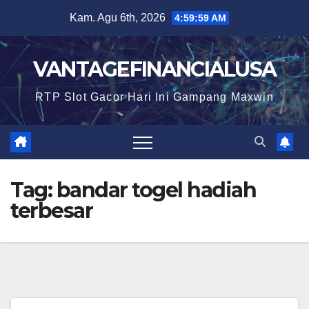
Skip
Kam. Agu 6th, 2026
5:00:00 AM
to
content
VANTAGEFINANCIALUSA
RTP Slot Gacor Hari Ini Gampang Maxwin
Tag:
bandar togel hadiah
terbesar