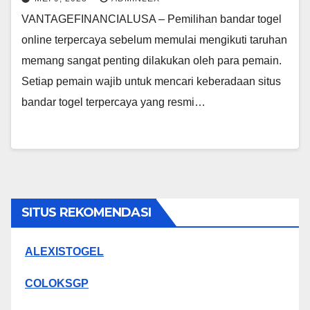
VANTAGEFINANCIALUSA – Pemilihan bandar togel
online terpercaya sebelum memulai mengikuti taruhan
memang sangat penting dilakukan oleh para pemain.
Setiap pemain wajib untuk mencari keberadaan situs
bandar togel terpercaya yang resmi…
SITUS REKOMENDASI
ALEXISTOGEL
COLOKSGP