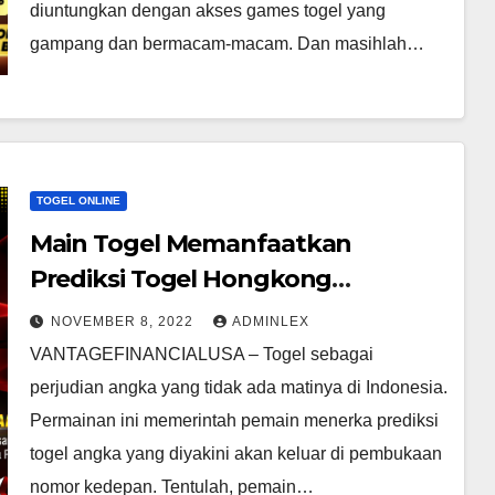
diuntungkan dengan akses games togel yang
gampang dan bermacam-macam. Dan masihlah…
TOGEL ONLINE
Main Togel Memanfaatkan
Prediksi Togel Hongkong
Menembus gampang Terpilih
NOVEMBER 8, 2022
ADMINLEX
VANTAGEFINANCIALUSA – Togel sebagai
perjudian angka yang tidak ada matinya di Indonesia.
Permainan ini memerintah pemain menerka prediksi
togel angka yang diyakini akan keluar di pembukaan
nomor kedepan. Tentulah, pemain…