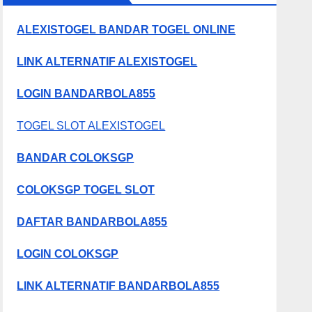
ALEXISTOGEL BANDAR TOGEL ONLINE
LINK ALTERNATIF ALEXISTOGEL
LOGIN BANDARBOLA855
TOGEL SLOT ALEXISTOGEL
BANDAR COLOKSGP
COLOKSGP TOGEL SLOT
DAFTAR BANDARBOLA855
LOGIN COLOKSGP
LINK ALTERNATIF BANDARBOLA855