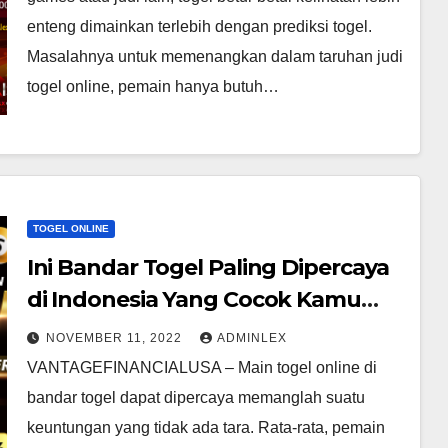
enteng dimainkan terlebih dengan prediksi togel.
Masalahnya untuk memenangkan dalam taruhan judi
togel online, pemain hanya butuh…
TOGEL ONLINE
Ini Bandar Togel Paling Dipercaya
di Indonesia Yang Cocok Kamu
Ikuti
NOVEMBER 11, 2022
ADMINLEX
VANTAGEFINANCIALUSA – Main togel online di
bandar togel dapat dipercaya memanglah suatu
keuntungan yang tidak ada tara. Rata-rata, pemain