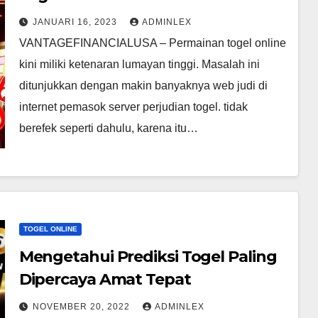
JANUARI 16, 2023
ADMINLEX
VANTAGEFINANCIALUSA – Permainan togel online
kini miliki ketenaran lumayan tinggi. Masalah ini
ditunjukkan dengan makin banyaknya web judi di
internet pemasok server perjudian togel. tidak
berefek seperti dahulu, karena itu…
TOGEL ONLINE
Mengetahui Prediksi Togel Paling
Dipercaya Amat Tepat
NOVEMBER 20, 2022
ADMINLEX