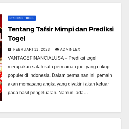
PREDIKSI TOGEL
Tentang Tafsir Mimpi dan Prediksi
Togel
FEBRUARI 11, 2023
ADMINLEX
VANTAGEFINANCIALUSA – Prediksi togel
merupakan salah satu permainan judi yang cukup
populer di Indonesia. Dalam permainan ini, pemain
akan memasang angka yang diyakini akan keluar
pada hasil pengeluaran. Namun, ada…