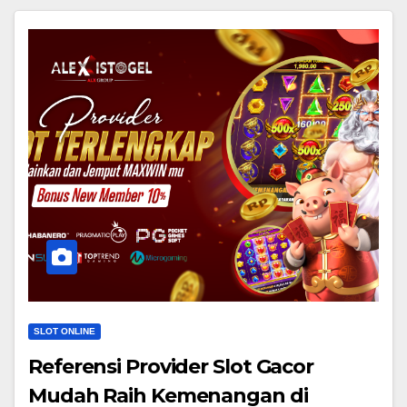
SLOT ONLINE
Referensi Provider Slot Gacor
Mudah Raih Kemenangan di