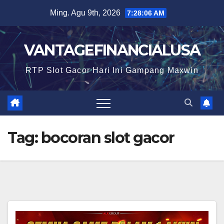
Skip
Ming. Agu 9th, 2026
7:28:07 AM
to
content
VANTAGEFINANCIALUSA
RTP Slot Gacor Hari Ini Gampang Maxwin
Tag:
bocoran slot gacor