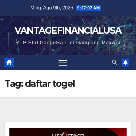
Skip
Ming. Agu 9th, 2026
9:37:07 AM
to
content
VANTAGEFINANCIALUSA
RTP Slot Gacor Hari Ini Gampang Maxwin
Tag:
daftar togel