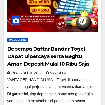
TOGEL ONLINE
Beberapa Daftar Bandar Togel
Dapat Dipercaya serta Begitu
Aman Deposit Mulai 10 Ribu Saja
DESEMBER 5, 2022
ADMINLEX
VANTAGEFINANCIALUSA – Togel di bandar togel
aman sebagai perjudian yang memanfaatkan angka.
Di games ini, tiap-tiap pemain harus mengira angka
yang bakalan menembus di pembukaan nomor.