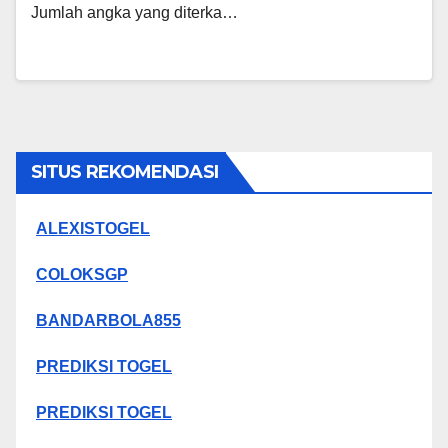
Jumlah angka yang diterka…
SITUS REKOMENDASI
ALEXISTOGEL
COLOKSGP
BANDARBOLA855
PREDIKSI TOGEL
PREDIKSI TOGEL