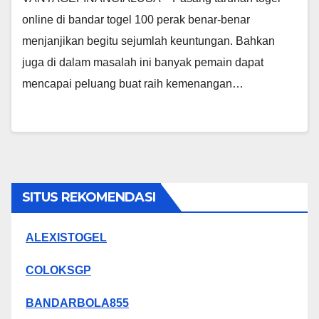
online di bandar togel 100 perak benar-benar
menjanjikan begitu sejumlah keuntungan. Bahkan
juga di dalam masalah ini banyak pemain dapat
mencapai peluang buat raih kemenangan…
SITUS REKOMENDASI
ALEXISTOGEL
COLOKSGP
BANDARBOLA855