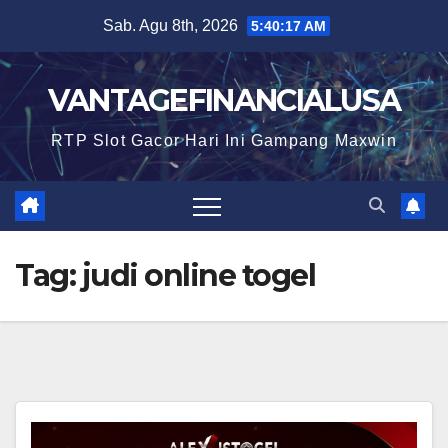
Skip
Sab. Agu 8th, 2026
5:40:18 AM
to
content
VANTAGEFINANCIALUSA
RTP Slot Gacor Hari Ini Gampang Maxwin
Tag:
judi online togel