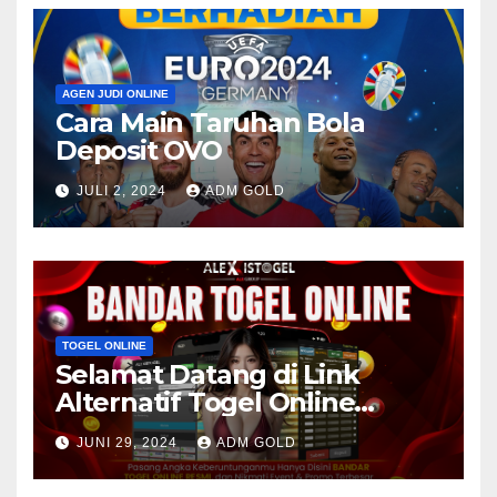
AGEN JUDI ONLINE
Cara Main Taruhan Bola
Deposit OVO
JULI 2, 2024
ADM GOLD
TOGEL ONLINE
Selamat Datang di Link
Alternatif Togel Online
AlexisTogel
JUNI 29, 2024
ADM GOLD