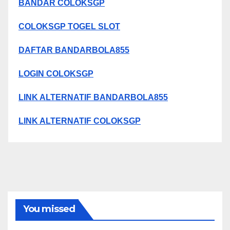
BANDAR COLOKSGP
COLOKSGP TOGEL SLOT
DAFTAR BANDARBOLA855
LOGIN COLOKSGP
LINK ALTERNATIF BANDARBOLA855
LINK ALTERNATIF COLOKSGP
You missed