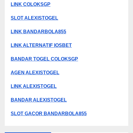
LINK COLOKSGP
SLOT ALEXISTOGEL
LINK BANDARBOLA855
LINK ALTERNATIF IOSBET
BANDAR TOGEL COLOKSGP
AGEN ALEXISTOGEL
LINK ALEXISTOGEL
BANDAR ALEXISTOGEL
SLOT GACOR BANDARBOLA855