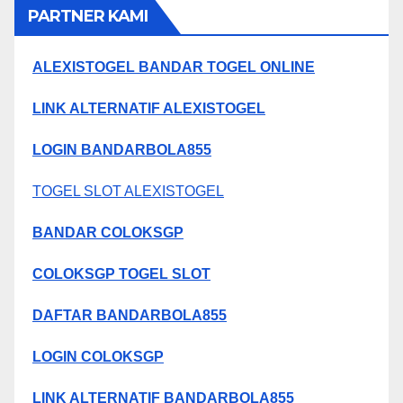
PARTNER KAMI
ALEXISTOGEL BANDAR TOGEL ONLINE
LINK ALTERNATIF ALEXISTOGEL
LOGIN BANDARBOLA855
TOGEL SLOT ALEXISTOGEL
BANDAR COLOKSGP
COLOKSGP TOGEL SLOT
DAFTAR BANDARBOLA855
LOGIN COLOKSGP
LINK ALTERNATIF BANDARBOLA855