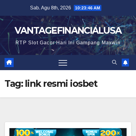
Skip
Sab. Agu 8th, 2026
10:23:46 AM
to
content
VANTAGEFINANCIALUSA
RTP Slot Gacor Hari Ini Gampang Maxwin
Tag:
link resmi iosbet