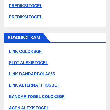
PREDIKSI TOGEL
PREDIKSI TOGEL
KUNJUNGI KAMI
LINK COLOKSGP
SLOT ALEXISTOGEL
LINK BANDARBOLA855
LINK ALTERNATIF IOSBET
BANDAR TOGEL COLOKSGP
AGEN ALEXISTOGEL