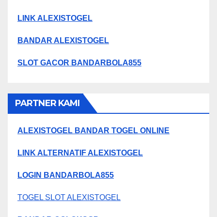
LINK ALEXISTOGEL
BANDAR ALEXISTOGEL
SLOT GACOR BANDARBOLA855
PARTNER KAMI
ALEXISTOGEL BANDAR TOGEL ONLINE
LINK ALTERNATIF ALEXISTOGEL
LOGIN BANDARBOLA855
TOGEL SLOT ALEXISTOGEL