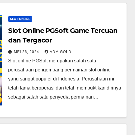
SLOT ONLINE
Slot Online PGSoft Game Tercuan
dan Tergacor
MEI 26, 2024
ADM GOLD
Slot online PGSoft merupakan salah satu
perusahaan pengembang permainan slot online
yang sangat populer di Indonesia. Perusahaan ini
telah lama beroperasi dan telah membuktikan dirinya
sebagai salah satu penyedia permainan…