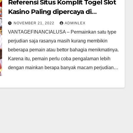
Referensi Situs Komplit Togel Slot
Kasino Paling dipercaya di
Indonesia
NOVEMBER 21, 2022
ADMINLEX
VANTAGEFINANCIALUSA – Permainkan satu type
perjudian saja rasanya masih kurang membikin
beberapa pemain atau bettor bahagia menikmatinya.
Karena itu, pemain perlu coba pengalaman lebih
dengan mainkan berapa banyak macam perjudian…