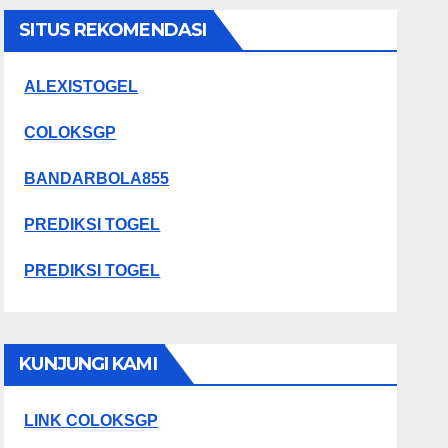
SITUS REKOMENDASI
ALEXISTOGEL
COLOKSGP
BANDARBOLA855
PREDIKSI TOGEL
PREDIKSI TOGEL
KUNJUNGI KAMI
LINK COLOKSGP