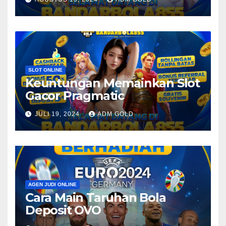
SLOT ONLINE
Keuntungan Memainkan Slot
Gacor Pragmatic
JULI 19, 2024
ADM GOLD
AGEN JUDI ONLINE
Cara Main Taruhan Bola
Deposit OVO