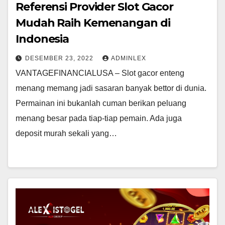
Referensi Provider Slot Gacor
Mudah Raih Kemenangan di
Indonesia
DESEMBER 23, 2022
ADMINLEX
VANTAGEFINANCIALUSA – Slot gacor enteng
menang memang jadi sasaran banyak bettor di dunia.
Permainan ini bukanlah cuman berikan peluang
menang besar pada tiap-tiap pemain. Ada juga
deposit murah sekali yang…