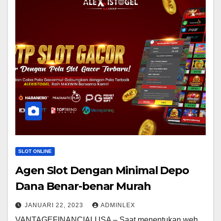
SLOT ONLINE
Agen Slot Dengan Minimal Depo
Dana Benar-benar Murah
JANUARI 22, 2023
ADMINLEX
VANTAGEFINANCIALUSA – Saat menentukan web