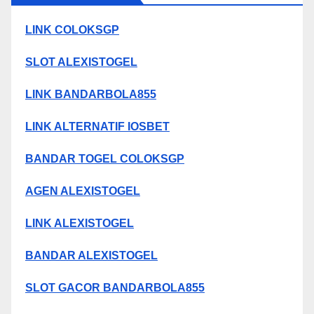
LINK COLOKSGP
SLOT ALEXISTOGEL
LINK BANDARBOLA855
LINK ALTERNATIF IOSBET
BANDAR TOGEL COLOKSGP
AGEN ALEXISTOGEL
LINK ALEXISTOGEL
BANDAR ALEXISTOGEL
SLOT GACOR BANDARBOLA855