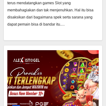
terus mendatangkan games Slot yang
membahagiakan dan tak menjenuhkan. Hal itu bisa
disaksikan dari bagaimana spek serta sarana yang
dapat pemain bisa di bandar itu.…