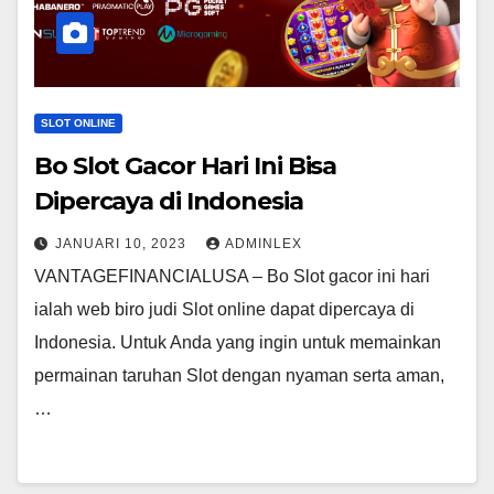
SLOT ONLINE
Bo Slot Gacor Hari Ini Bisa
Dipercaya di Indonesia
JANUARI 10, 2023
ADMINLEX
VANTAGEFINANCIALUSA – Bo Slot gacor ini hari
ialah web biro judi Slot online dapat dipercaya di
Indonesia. Untuk Anda yang ingin untuk memainkan
permainan taruhan Slot dengan nyaman serta aman,
…