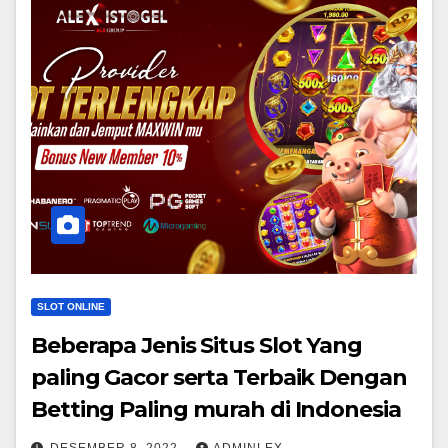
SLOT ONLINE
Beberapa Jenis Situs Slot Yang
paling Gacor serta Terbaik Dengan
Betting Paling murah di Indonesia