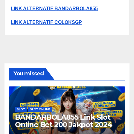
LINK ALTERNATIF BANDARBOLA855
LINK ALTERNATIF COLOKSGP
You missed
SLOT
SLOT ONLINE
BANDARBOLA855 Link Slot
Online Bet 200 Jakpot 2024