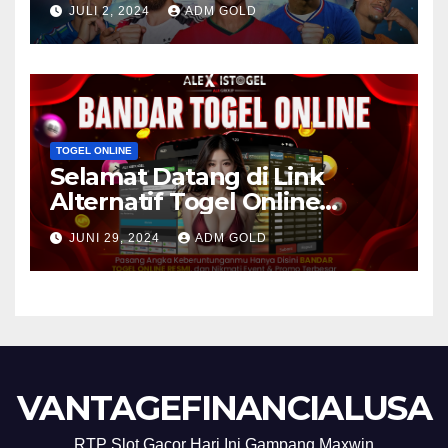
JULI 2, 2024
ADM GOLD
TOGEL ONLINE
Selamat Datang di Link
Alternatif Togel Online
AlexisTogel
JUNI 29, 2024
ADM GOLD
VANTAGEFINANCIALUSA
RTP Slot Gacor Hari Ini Gampang Maxwin