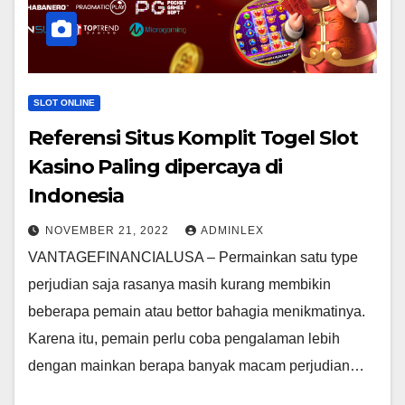
SLOT ONLINE
Referensi Situs Komplit Togel Slot
Kasino Paling dipercaya di
Indonesia
NOVEMBER 21, 2022
ADMINLEX
VANTAGEFINANCIALUSA – Permainkan satu type
perjudian saja rasanya masih kurang membikin
beberapa pemain atau bettor bahagia menikmatinya.
Karena itu, pemain perlu coba pengalaman lebih
dengan mainkan berapa banyak macam perjudian…