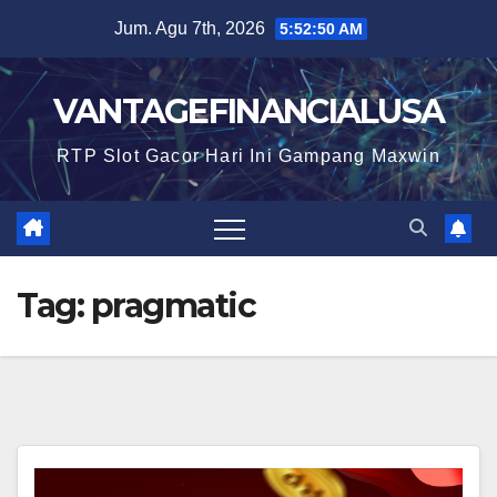
Skip
Jum. Agu 7th, 2026
5:52:50 AM
to
content
VANTAGEFINANCIALUSA
RTP Slot Gacor Hari Ini Gampang Maxwin
Tag:
pragmatic