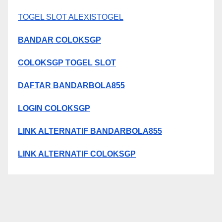
TOGEL SLOT ALEXISTOGEL
BANDAR COLOKSGP
COLOKSGP TOGEL SLOT
DAFTAR BANDARBOLA855
LOGIN COLOKSGP
LINK ALTERNATIF BANDARBOLA855
LINK ALTERNATIF COLOKSGP