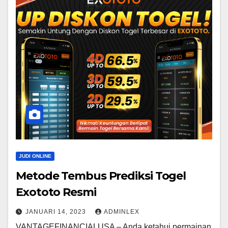
JUDI ONLINE
Metode Tembus Prediksi Togel
Exototo Resmi
JANUARI 14, 2023
ADMINLEX
VANTAGEFINANCIALUSA – Anda ketahui permainan