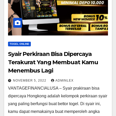
TOGEL ONLINE
Syair Perkiraan Bisa Dipercaya
Terakurat Yang Membuat Kamu
Menembus Lagi
NOVEMBER 5, 2022
ADMINLEX
VANTAGEFINANCIALUSA – Syair prakiraan bisa
dipercaya Hongkong adalah kelompok perkiraan syair
yang paling berfungsi buat bettor togel. Di syair ini,
kamu dapat memakainya buat memperoleh angka