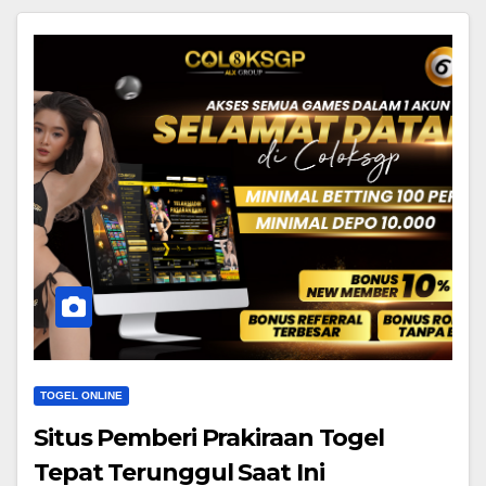
TOGEL ONLINE
Situs Pemberi Prakiraan Togel
Tepat Terunggul Saat Ini