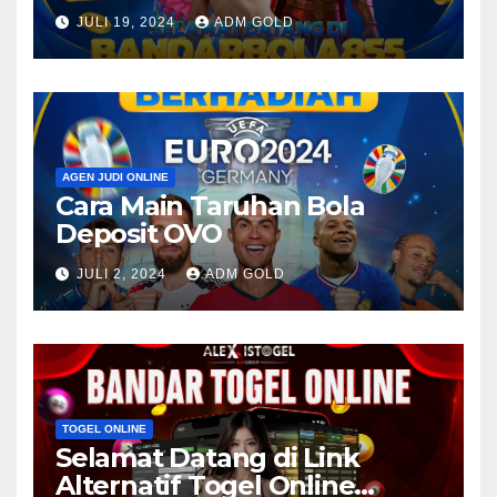
JULI 19, 2024
ADM GOLD
AGEN JUDI ONLINE
Cara Main Taruhan Bola
Deposit OVO
JULI 2, 2024
ADM GOLD
TOGEL ONLINE
Selamat Datang di Link
Alternatif Togel Online