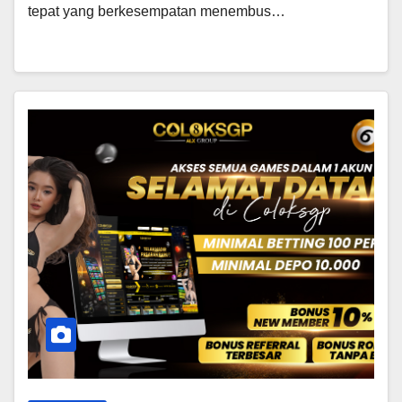
tepat yang berkesempatan menembus…