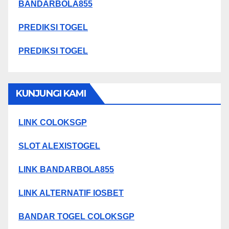
BANDARBOLA855
PREDIKSI TOGEL
PREDIKSI TOGEL
KUNJUNGI KAMI
LINK COLOKSGP
SLOT ALEXISTOGEL
LINK BANDARBOLA855
LINK ALTERNATIF IOSBET
BANDAR TOGEL COLOKSGP