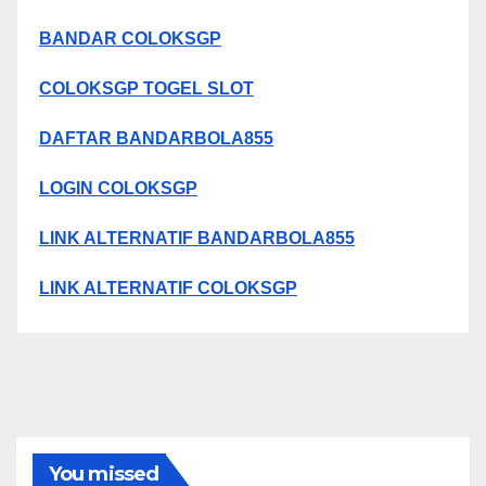
BANDAR COLOKSGP
COLOKSGP TOGEL SLOT
DAFTAR BANDARBOLA855
LOGIN COLOKSGP
LINK ALTERNATIF BANDARBOLA855
LINK ALTERNATIF COLOKSGP
You missed