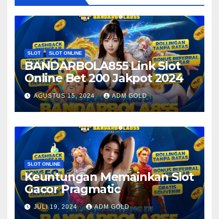
SLOT
SLOT ONLINE
BANDARBOLA855 Link Slot
Online Bet 200 Jakpot 2024
AGUSTUS 15, 2024
ADM GOLD
SLOT ONLINE
Keuntungan Memainkan Slot
Gacor Pragmatic
JULI 19, 2024
ADM GOLD