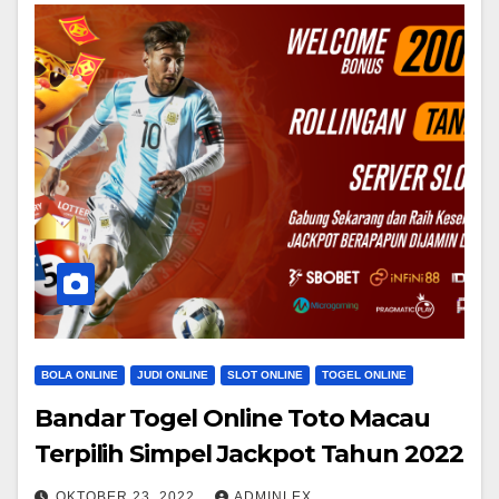
BOLA ONLINE
JUDI ONLINE
SLOT ONLINE
TOGEL ONLINE
Bandar Togel Online Toto Macau
Terpilih Simpel Jackpot Tahun 2022
OKTOBER 23, 2022
ADMINLEX