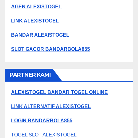
AGEN ALEXISTOGEL
LINK ALEXISTOGEL
BANDAR ALEXISTOGEL
SLOT GACOR BANDARBOLA855
PARTNER KAMI
ALEXISTOGEL BANDAR TOGEL ONLINE
LINK ALTERNATIF ALEXISTOGEL
LOGIN BANDARBOLA855
TOGEL SLOT ALEXISTOGEL