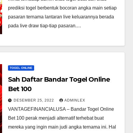
prediksi togel berbentuk bocoran angka main setiap
pasaran ternama lantaran live keluarannya berada
pada live draw tiap-tiap pasaran.…
TOGEL ONLINE
Sah Daftar Bandar Togel Online
Bet 100
DESEMBER 25, 2022
ADMINLEX
VANTAGEFINANCIALUSA – Bandar Togel Online
Bet 100 perak menjadi alternatif terhebat buat
mereka yang ingin main judi angka ternama ini. Hal