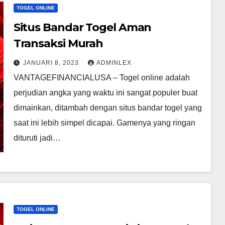
TOGEL ONLINE
Situs Bandar Togel Aman
Transaksi Murah
JANUARI 8, 2023
ADMINLEX
VANTAGEFINANCIALUSA – Togel online adalah
perjudian angka yang waktu ini sangat populer buat
dimainkan, ditambah dengan situs bandar togel yang
saat ini lebih simpel dicapai. Gamenya yang ringan
dituruti jadi…
TOGEL ONLINE