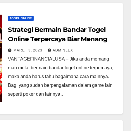
TOGEL ONLINE
Strategi Bermain Bandar Togel
Online Terpercaya Biar Menang
MARET 3, 2023
ADMINLEX
VANTAGEFINANCIALUSA – Jika anda memang
mau mulai bermain bandar togel online terpercaya,
maka anda harus tahu bagaimana cara mainnya.
Bagi yang sudah berpengalaman dalam game lain
seperti poker dan lainnya…