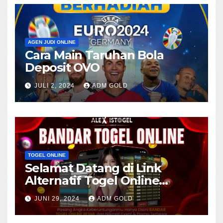
AGEN JUDI ONLINE
Cara Main Taruhan Bola
Deposit OVO
JULI 2, 2024
ADM GOLD
TOGEL ONLINE
Selamat Datang di Link
Alternatif Togel Online
AlexisTogel
JUNI 29, 2024
ADM GOLD