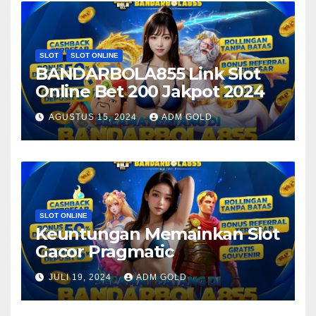
SLOT
SLOT ONLINE
BANDARBOLA855 Link Slot
Online Bet 200 Jakpot 2024
AGUSTUS 15, 2024
ADM GOLD
SLOT ONLINE
Keuntungan Memainkan Slot
Gacor Pragmatic
JULI 19, 2024
ADM GOLD