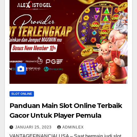
SLOT ONLINE
Panduan Main Slot Online Terbaik
Gacor Untuk Player Pemula
JANUARI 25, 2023
ADMINLEX
VANTAGEFINANCIALUSA – Saat bermain judi slot