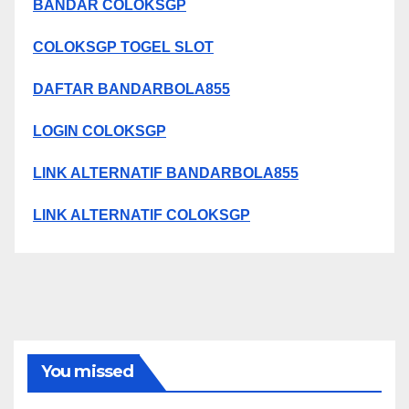
BANDAR COLOKSGP
COLOKSGP TOGEL SLOT
DAFTAR BANDARBOLA855
LOGIN COLOKSGP
LINK ALTERNATIF BANDARBOLA855
LINK ALTERNATIF COLOKSGP
You missed