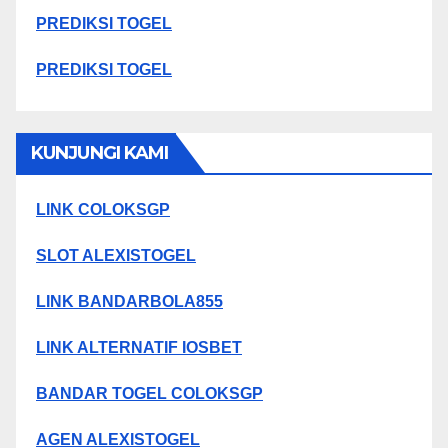
PREDIKSI TOGEL
PREDIKSI TOGEL
KUNJUNGI KAMI
LINK COLOKSGP
SLOT ALEXISTOGEL
LINK BANDARBOLA855
LINK ALTERNATIF IOSBET
BANDAR TOGEL COLOKSGP
AGEN ALEXISTOGEL