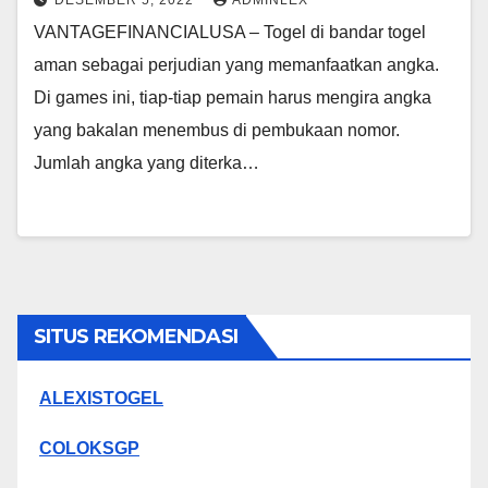
DESEMBER 5, 2022
ADMINLEX
VANTAGEFINANCIALUSA – Togel di bandar togel
aman sebagai perjudian yang memanfaatkan angka.
Di games ini, tiap-tiap pemain harus mengira angka
yang bakalan menembus di pembukaan nomor.
Jumlah angka yang diterka…
SITUS REKOMENDASI
ALEXISTOGEL
COLOKSGP