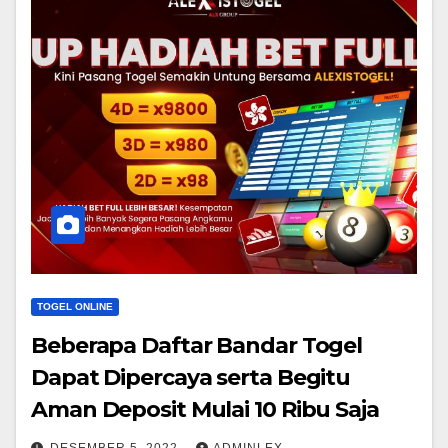
TOGEL ONLINE
Beberapa Daftar Bandar Togel
Dapat Dipercaya serta Begitu
Aman Deposit Mulai 10 Ribu Saja