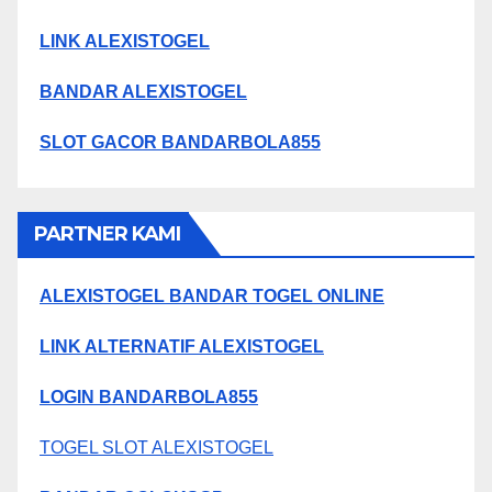
LINK ALEXISTOGEL
BANDAR ALEXISTOGEL
SLOT GACOR BANDARBOLA855
PARTNER KAMI
ALEXISTOGEL BANDAR TOGEL ONLINE
LINK ALTERNATIF ALEXISTOGEL
LOGIN BANDARBOLA855
TOGEL SLOT ALEXISTOGEL