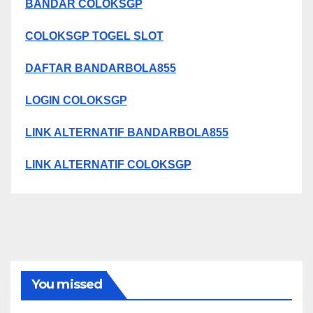
BANDAR COLOKSGP
COLOKSGP TOGEL SLOT
DAFTAR BANDARBOLA855
LOGIN COLOKSGP
LINK ALTERNATIF BANDARBOLA855
LINK ALTERNATIF COLOKSGP
You missed