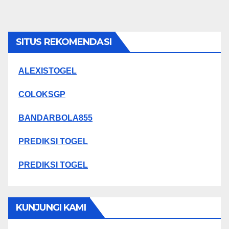
SITUS REKOMENDASI
ALEXISTOGEL
COLOKSGP
BANDARBOLA855
PREDIKSI TOGEL
PREDIKSI TOGEL
KUNJUNGI KAMI