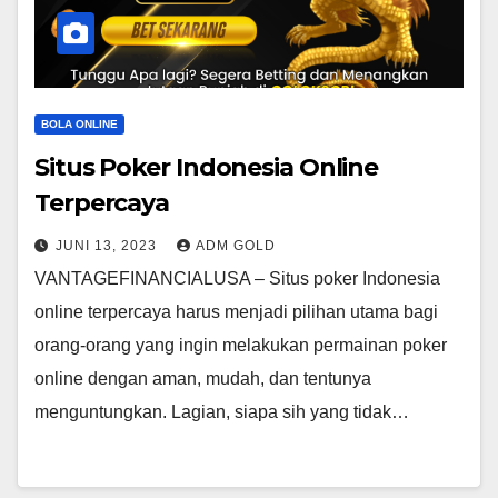
BOLA ONLINE
Situs Poker Indonesia Online
Terpercaya
JUNI 13, 2023
ADM GOLD
VANTAGEFINANCIALUSA – Situs poker Indonesia
online terpercaya harus menjadi pilihan utama bagi
orang-orang yang ingin melakukan permainan poker
online dengan aman, mudah, dan tentunya
menguntungkan. Lagian, siapa sih yang tidak…