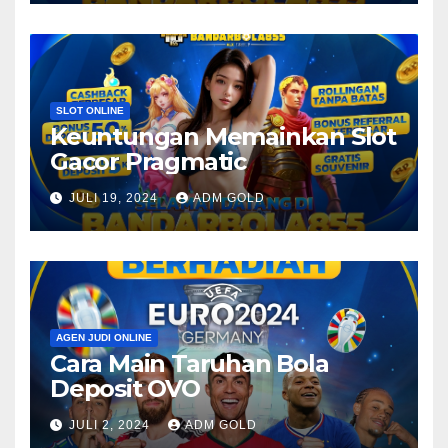
SLOT ONLINE
Keuntungan Memainkan Slot
Gacor Pragmatic
JULI 19, 2024
ADM GOLD
AGEN JUDI ONLINE
Cara Main Taruhan Bola
Deposit OVO
JULI 2, 2024
ADM GOLD