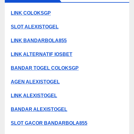
LINK COLOKSGP
SLOT ALEXISTOGEL
LINK BANDARBOLA855
LINK ALTERNATIF IOSBET
BANDAR TOGEL COLOKSGP
AGEN ALEXISTOGEL
LINK ALEXISTOGEL
BANDAR ALEXISTOGEL
SLOT GACOR BANDARBOLA855