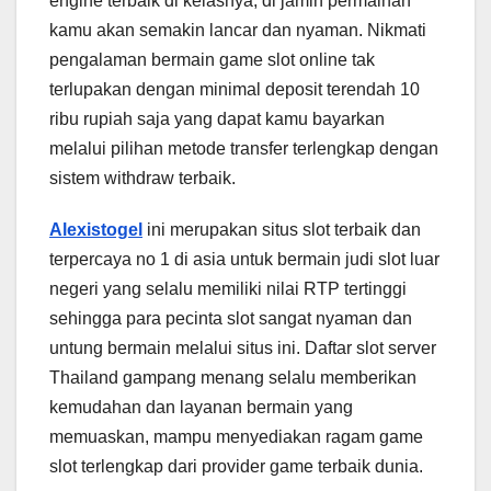
engine terbaik di kelasnya, di jamin permainan
kamu akan semakin lancar dan nyaman. Nikmati
pengalaman bermain game slot online tak
terlupakan dengan minimal deposit terendah 10
ribu rupiah saja yang dapat kamu bayarkan
melalui pilihan metode transfer terlengkap dengan
sistem withdraw terbaik.
Alexistogel
ini merupakan situs slot terbaik dan
terpercaya no 1 di asia untuk bermain judi slot luar
negeri yang selalu memiliki nilai RTP tertinggi
sehingga para pecinta slot sangat nyaman dan
untung bermain melalui situs ini. Daftar slot server
Thailand gampang menang selalu memberikan
kemudahan dan layanan bermain yang
memuaskan, mampu menyediakan ragam game
slot terlengkap dari provider game terbaik dunia.