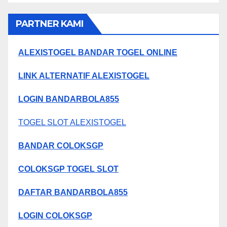
PARTNER KAMI
ALEXISTOGEL BANDAR TOGEL ONLINE
LINK ALTERNATIF ALEXISTOGEL
LOGIN BANDARBOLA855
TOGEL SLOT ALEXISTOGEL
BANDAR COLOKSGP
COLOKSGP TOGEL SLOT
DAFTAR BANDARBOLA855
LOGIN COLOKSGP