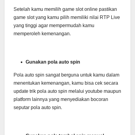
Setelah kamu memilih game slot online pastikan
game slot yang kamu pilih memiliki nilai RTP Live
yang tinggi agar mempermudah kamu
memperoleh kemenangan.
Gunakan pola auto spin
Pola auto spin sangat berguna untuk kamu dalam
menentukan kemenangan, kamu bisa cek secara
update trik pola auto spin melalui youtube maupun
platform lainnya yang menyediakan bocoran
seputar pola auto spin.