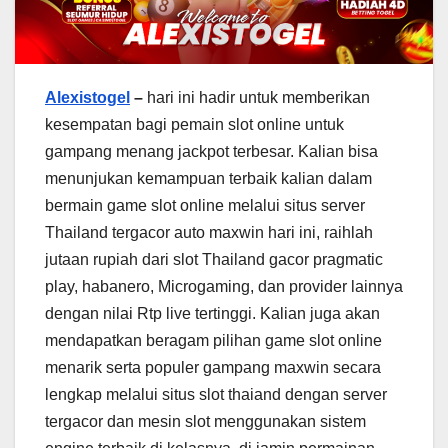
Alexistogel
–
hari ini hadir untuk memberikan
kesempatan bagi pemain slot online untuk
gampang menang jackpot terbesar. Kalian bisa
menunjukan kemampuan terbaik kalian dalam
bermain game slot online melalui situs server
Thailand tergacor auto maxwin hari ini, raihlah
jutaan rupiah dari slot Thailand gacor pragmatic
play, habanero, Microgaming, dan provider lainnya
dengan nilai Rtp live tertinggi. Kalian juga akan
mendapatkan beragam pilihan game slot online
menarik serta populer gampang maxwin secara
lengkap melalui situs slot thaiand dengan server
tergacor dan mesin slot menggunakan sistem