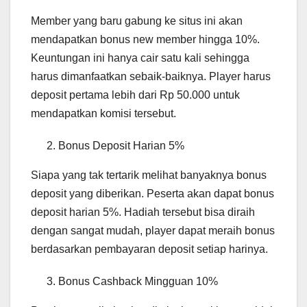
Member yang baru gabung ke situs ini akan
mendapatkan bonus new member hingga 10%.
Keuntungan ini hanya cair satu kali sehingga
harus dimanfaatkan sebaik-baiknya. Player harus
deposit pertama lebih dari Rp 50.000 untuk
mendapatkan komisi tersebut.
Bonus Deposit Harian 5%
Siapa yang tak tertarik melihat banyaknya bonus
deposit yang diberikan. Peserta akan dapat bonus
deposit harian 5%. Hadiah tersebut bisa diraih
dengan sangat mudah, player dapat meraih bonus
berdasarkan pembayaran deposit setiap harinya.
Bonus Cashback Mingguan 10%