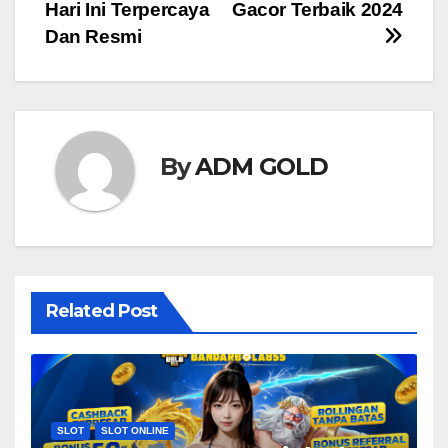
pos
Hari Ini Terpercaya
Gacor Terbaik 2024
Dan Resmi
By
ADM GOLD
Related Post
SLOT
SLOT ONLINE