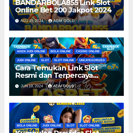
BANDARBOLA855 Link Slot
Online Bet 200 Jakpot 2024
AGU 15, 2024
ADM GOLD
AGEN JUDI ONLINE
BOLA ONLINE
CASINO ONLINE
JUDI ONLINE
SLOT
SLOT ONLINE
UNCATEGORIZED
Cara Temukan Link Slot
Resmi dan Terpercaya
dengan Mudah
JUN 10, 2024
ADM GOLD
BOLA ONLINE
JUDI ONLINE
SLOT
SLOT ONLINE