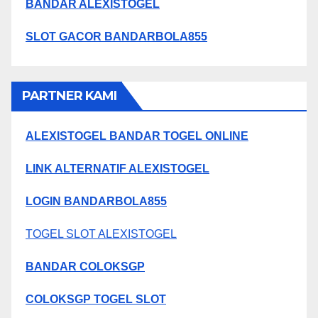
BANDAR ALEXISTOGEL
SLOT GACOR BANDARBOLA855
PARTNER KAMI
ALEXISTOGEL BANDAR TOGEL ONLINE
LINK ALTERNATIF ALEXISTOGEL
LOGIN BANDARBOLA855
TOGEL SLOT ALEXISTOGEL
BANDAR COLOKSGP
COLOKSGP TOGEL SLOT