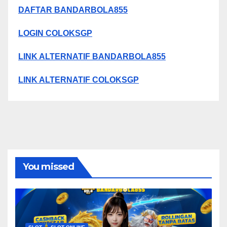
DAFTAR BANDARBOLA855
LOGIN COLOKSGP
LINK ALTERNATIF BANDARBOLA855
LINK ALTERNATIF COLOKSGP
You missed