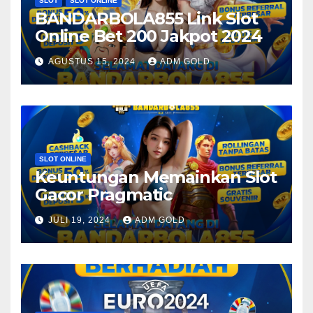
SLOT
SLOT ONLINE
BANDARBOLA855 Link Slot
Online Bet 200 Jakpot 2024
AGUSTUS 15, 2024
ADM GOLD
SLOT ONLINE
Keuntungan Memainkan Slot
Gacor Pragmatic
JULI 19, 2024
ADM GOLD