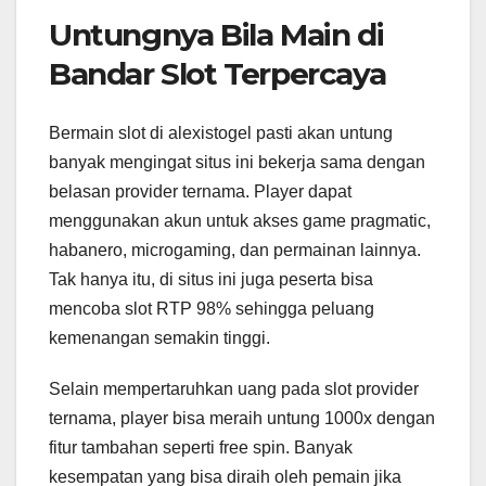
Untungnya Bila Main di
Bandar Slot Terpercaya
Bermain slot di alexistogel pasti akan untung
banyak mengingat situs ini bekerja sama dengan
belasan provider ternama. Player dapat
menggunakan akun untuk akses game pragmatic,
habanero, microgaming, dan permainan lainnya.
Tak hanya itu, di situs ini juga peserta bisa
mencoba slot RTP 98% sehingga peluang
kemenangan semakin tinggi.
Selain mempertaruhkan uang pada slot provider
ternama, player bisa meraih untung 1000x dengan
fitur tambahan seperti free spin. Banyak
kesempatan yang bisa diraih oleh pemain jika