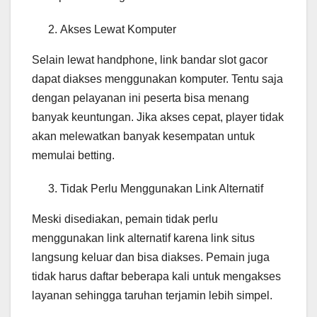
Akses Lewat Komputer
Selain lewat handphone, link bandar slot gacor
dapat diakses menggunakan komputer. Tentu saja
dengan pelayanan ini peserta bisa menang
banyak keuntungan. Jika akses cepat, player tidak
akan melewatkan banyak kesempatan untuk
memulai betting.
Tidak Perlu Menggunakan Link Alternatif
Meski disediakan, pemain tidak perlu
menggunakan link alternatif karena link situs
langsung keluar dan bisa diakses. Pemain juga
tidak harus daftar beberapa kali untuk mengakses
layanan sehingga taruhan terjamin lebih simpel.