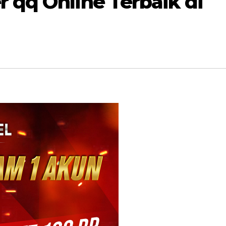
 qq Online Terbaik di