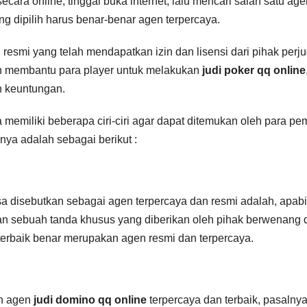
ecara online, tinggal buka internet, lalu mencari salah satu age
g dipilih harus benar-benar agen terpercaya.
resmi yang telah mendapatkan izin dan lisensi dari pihak perj
n membantu para player untuk melakukan
judi poker qq online
 keuntungan.
 memiliki beberapa ciri-ciri agar dapat ditemukan oleh para pe
ranya adalah sebagai berikut :
isa disebutkan sebagai agen terpercaya dan resmi adalah, apabi
kan sebuah tanda khusus yang diberikan oleh pihak berwenang d
erbaik benar merupakan agen resmi dan terpercaya.
eh agen
judi domino qq online
terpercaya dan terbaik, pasalny