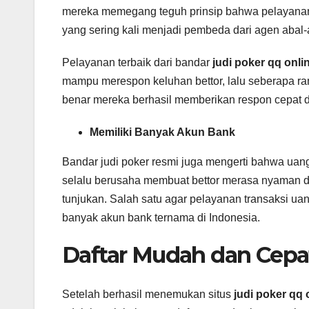
mereka memegang teguh prinsip bahwa pelayanan
yang sering kali menjadi pembeda dari agen abal-
Pelayanan terbaik dari bandar
judi poker qq onli
mampu merespon keluhan bettor, lalu seberapa r
benar mereka berhasil memberikan respon cepat 
Memiliki Banyak Akun Bank
Bandar judi poker resmi juga mengerti bahwa uang 
selalu berusaha membuat bettor merasa nyaman 
tunjukan. Salah satu agar pelayanan transaksi u
banyak akun bank ternama di Indonesia.
Daftar Mudah dan Cepat
Setelah berhasil menemukan situs
judi poker qq 