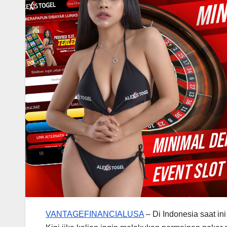
VANTAGEFINANCIALUSA
– Di Indonesia saat in