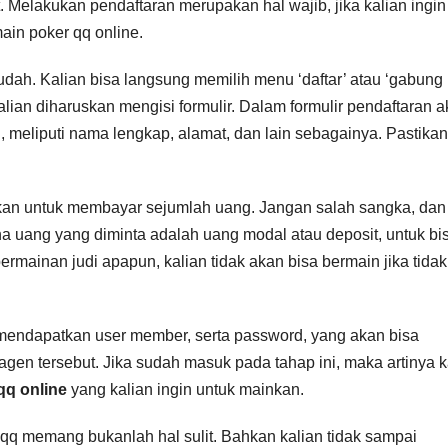
 Melakukan pendaftaran merupakan hal wajib, jika kalian ingin
in poker qq online.
dah. Kalian bisa langsung memilih menu ‘daftar’ atau ‘gabung
lian diharuskan mengisi formulir. Dalam formulir pendaftaran 
, meliputi nama lengkap, alamat, dan lain sebagainya. Pastikan
uskan untuk membayar sejumlah uang. Jangan salah sangka, dan
na uang yang diminta adalah uang modal atau deposit, untuk bi
ermainan judi apapun, kalian tidak akan bisa bermain jika tidak
 mendapatkan user member, serta password, yang akan bisa
gen tersebut. Jika sudah masuk pada tahap ini, maka artinya k
qq online
yang kalian ingin untuk mainkan.
qq memang bukanlah hal sulit. Bahkan kalian tidak sampai