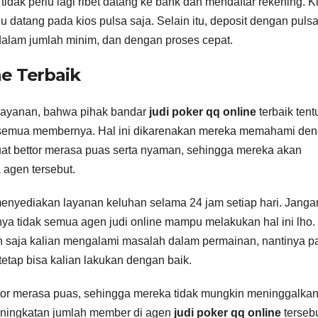
tidak perlu lagi ribet datang ke bank dan mendaftar rekening. Ki
u datang pada kios pulsa saja. Selain itu, deposit dengan puls
alam jumlah minim, dan dengan proses cepat.
ne Terbaik
elayanan, bahwa pihak bandar
judi poker qq online
terbaik ten
k semua membernya. Hal ini dikarenakan mereka memahami de
at bettor merasa puas serta nyaman, sehingga mereka akan
 agen tersebut.
enyediakan layanan keluhan selama 24 jam setiap hari. Janga
ya tidak semua agen judi online mampu melakukan hal ini lho.
 saja kalian mengalami masalah dalam permainan, nantinya pa
tap bisa kalian lakukan dengan baik.
ttor merasa puas, sehingga mereka tidak mungkin meninggalka
peningkatan jumlah member di agen
judi poker qq online
terseb