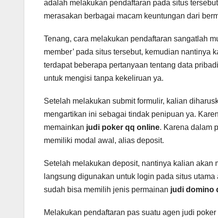
adalah melakukan pendaftaran pada situs tersebut.
merasakan berbagai macam keuntungan dari berma
Tenang, cara melakukan pendaftaran sangatlah mu
member’ pada situs tersebut, kemudian nantinya ka
terdapat beberapa pertanyaan tentang data pribadi
untuk mengisi tanpa kekeliruan ya.
Setelah melakukan submit formulir, kalian dihar
mengartikan ini sebagai tindak penipuan ya. Kare
memainkan
judi poker qq online
. Karena dalam p
memiliki modal awal, alias deposit.
Setelah melakukan deposit, nantinya kalian akan
langsung digunakan untuk login pada situs utama a
sudah bisa memilih jenis permainan
judi domino 
Melakukan pendaftaran pas suatu agen judi poker 