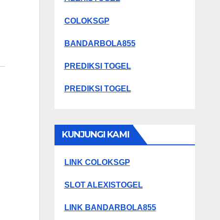
COLOKSGP
BANDARBOLA855
PREDIKSI TOGEL
PREDIKSI TOGEL
KUNJUNGI KAMI
LINK COLOKSGP
SLOT ALEXISTOGEL
LINK BANDARBOLA855