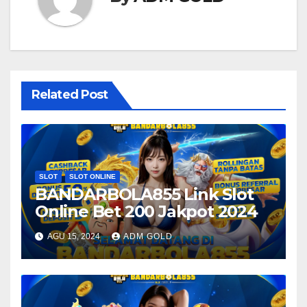
Related Post
SLOT
SLOT ONLINE
BANDARBOLA855 Link Slot
Online Bet 200 Jakpot 2024
AGU 15, 2024
ADM GOLD