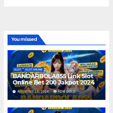
You missed
SLOT
SLOT ONLINE
BANDARBOLA855 Link Slot
Online Bet 200 Jakpot 2024
AGUSTUS 15, 2024
ADM GOLD