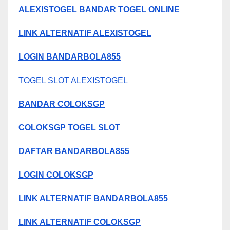
ALEXISTOGEL BANDAR TOGEL ONLINE
LINK ALTERNATIF ALEXISTOGEL
LOGIN BANDARBOLA855
TOGEL SLOT ALEXISTOGEL
BANDAR COLOKSGP
COLOKSGP TOGEL SLOT
DAFTAR BANDARBOLA855
LOGIN COLOKSGP
LINK ALTERNATIF BANDARBOLA855
LINK ALTERNATIF COLOKSGP