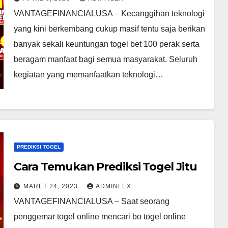
VANTAGEFINANCIALUSA – Kecanggihan teknologi
yang kini berkembang cukup masif tentu saja berikan
banyak sekali keuntungan togel bet 100 perak serta
beragam manfaat bagi semua masyarakat. Seluruh
kegiatan yang memanfaatkan teknologi…
PREDIKSI TOGEL
Cara Temukan Prediksi Togel Jitu
MARET 24, 2023
ADMINLEX
VANTAGEFINANCIALUSA – Saat seorang
penggemar togel online mencari bo togel online