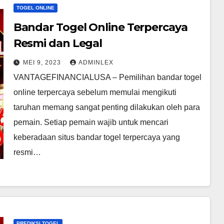
TOGEL ONLINE
Bandar Togel Online Terpercaya
Resmi dan Legal
MEI 9, 2023
ADMINLEX
VANTAGEFINANCIALUSA – Pemilihan bandar togel
online terpercaya sebelum memulai mengikuti
taruhan memang sangat penting dilakukan oleh para
pemain. Setiap pemain wajib untuk mencari
keberadaan situs bandar togel terpercaya yang
resmi…
PREDIKSI TOGEL