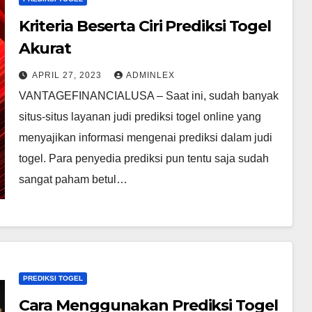
Kriteria Beserta Ciri Prediksi Togel
Akurat
APRIL 27, 2023
ADMINLEX
VANTAGEFINANCIALUSA – Saat ini, sudah banyak
situs-situs layanan judi prediksi togel online yang
menyajikan informasi mengenai prediksi dalam judi
togel. Para penyedia prediksi pun tentu saja sudah
sangat paham betul…
PREDIKSI TOGEL
Cara Menggunakan Prediksi Togel