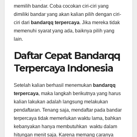
memilih bandar. Coba cocokan ciri-ciri yang
dimiliki bandar yang akan kalian pilih dengan ciri-
ciri dari
bandarqq terpercaya
. Jika mereka tidak
memenuhi syarat yang ada, baiknya pilih yang
lain.
Daftar Cepat Bandarqq
Terpercaya Indonesia
Setelah kalian berhasil menemukan
bandarqq
terpercaya
, maka langkah berikutnya yang harus
kalian lakukan adalah langsung melakukan
pendaftaran. Tenang saja, mendaftar pada bandar
terpercaya tidak memerlukan waktu lama, bahkan
kebanyakan hanya membutuhkan waktu dalam
hitungan menit saja. Karena memang caranya