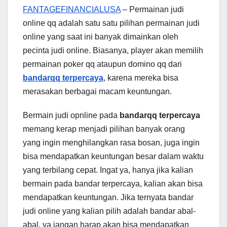
FANTAGEFINANCIALUSA
– Permainan judi
online qq adalah satu satu pilihan permainan judi
online yang saat ini banyak dimainkan oleh
pecinta judi online. Biasanya, player akan memilih
permainan poker qq ataupun domino qq dari
bandarqq terpercaya
, karena mereka bisa
merasakan berbagai macam keuntungan.
Bermain judi opnline pada
bandarqq terpercaya
memang kerap menjadi pilihan banyak orang
yang ingin menghilangkan rasa bosan, juga ingin
bisa mendapatkan keuntungan besar dalam waktu
yang terbilang cepat. Ingat ya, hanya jika kalian
bermain pada bandar terpercaya, kalian akan bisa
mendapatkan keuntungan. Jika ternyata bandar
judi online yang kalian pilih adalah bandar abal-
abal, ya jangan harap akan bisa mendapatkan