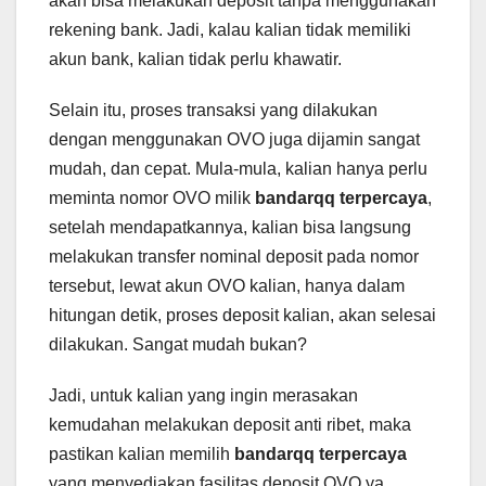
akan bisa melakukan deposit tanpa menggunakan
rekening bank. Jadi, kalau kalian tidak memiliki
akun bank, kalian tidak perlu khawatir.
Selain itu, proses transaksi yang dilakukan
dengan menggunakan OVO juga dijamin sangat
mudah, dan cepat. Mula-mula, kalian hanya perlu
meminta nomor OVO milik
bandarqq terpercaya
,
setelah mendapatkannya, kalian bisa langsung
melakukan transfer nominal deposit pada nomor
tersebut, lewat akun OVO kalian, hanya dalam
hitungan detik, proses deposit kalian, akan selesai
dilakukan. Sangat mudah bukan?
Jadi, untuk kalian yang ingin merasakan
kemudahan melakukan deposit anti ribet, maka
pastikan kalian memilih
bandarqq terpercaya
yang menyediakan fasilitas deposit OVO ya.