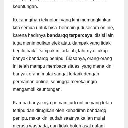
keuntungan.
Kecanggihan teknologi yang kini memungkinkan
kita semua untuk bisa bermain judi secara online,
karena hadirnya
bandarqq terpercaya
, disisi lain
juga menimbulkan efek atau, dampak yang tidak
begitu baik. Dampak ini adalah, lahirnya cukup
banyak bandarqq penipu. Biasanya, orang-orang
ini telah mampu membaca situasi yang mana kini
banyak orang mulai sangat tertarik dengan
permainan online, sehingga mereka ingin
mengambil keuntungan.
Karena banyaknya pemain judi online yang telah
tertipu dan dirugikan oleh kehadiran bandarqq
penipu, maka kini sudah saatnya kalian mulai
merasa waspada, dan tidak boleh asal dalam