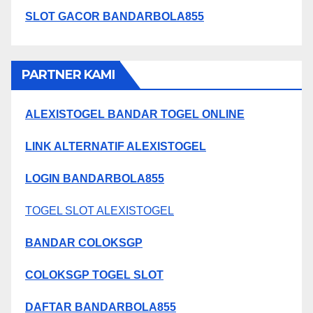
SLOT GACOR BANDARBOLA855
PARTNER KAMI
ALEXISTOGEL BANDAR TOGEL ONLINE
LINK ALTERNATIF ALEXISTOGEL
LOGIN BANDARBOLA855
TOGEL SLOT ALEXISTOGEL
BANDAR COLOKSGP
COLOKSGP TOGEL SLOT
DAFTAR BANDARBOLA855