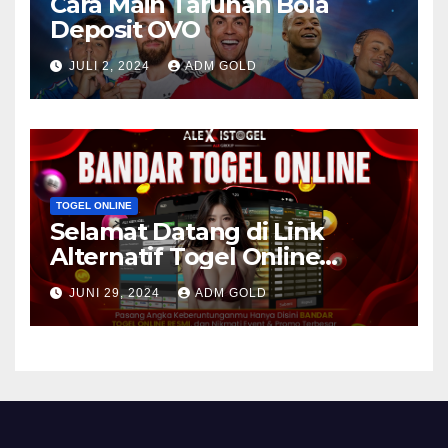
Cara Main Taruhan Bola
Deposit OVO
JULI 2, 2024
ADM GOLD
TOGEL ONLINE
Selamat Datang di Link
Alternatif Togel Online
AlexisTogel
JUNI 29, 2024
ADM GOLD