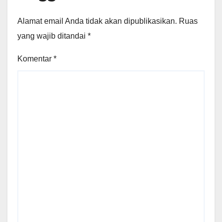
Alamat email Anda tidak akan dipublikasikan.
Ruas
yang wajib ditandai
*
Komentar
*