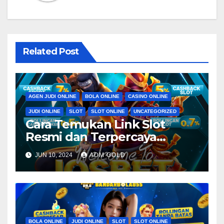
Related Post
AGEN JUDI ONLINE
BOLA ONLINE
CASINO ONLINE
JUDI ONLINE
SLOT
SLOT ONLINE
UNCATEGORIZED
Cara Temukan Link Slot
Resmi dan Terpercaya
dengan Mudah
JUN 10, 2024
ADM GOLD
BOLA ONLINE
JUDI ONLINE
SLOT
SLOT ONLINE