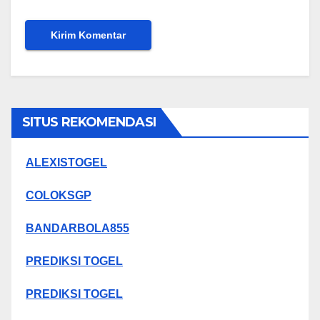
SITUS REKOMENDASI
ALEXISTOGEL
COLOKSGP
BANDARBOLA855
PREDIKSI TOGEL
PREDIKSI TOGEL