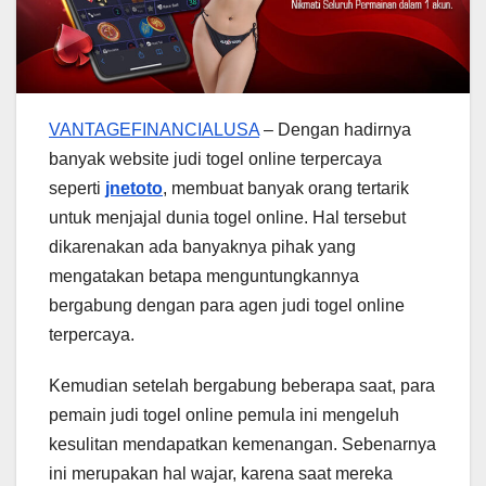
VANTAGEFINANCIALUSA
– Dengan hadirnya
banyak website judi togel online terpercaya
seperti
jnetoto
, membuat banyak orang tertarik
untuk menjajal dunia togel online. Hal tersebut
dikarenakan ada banyaknya pihak yang
mengatakan betapa menguntungkannya
bergabung dengan para agen judi togel online
terpercaya.
Kemudian setelah bergabung beberapa saat, para
pemain judi togel online pemula ini mengeluh
kesulitan mendapatkan kemenangan. Sebenarnya
ini merupakan hal wajar, karena saat mereka