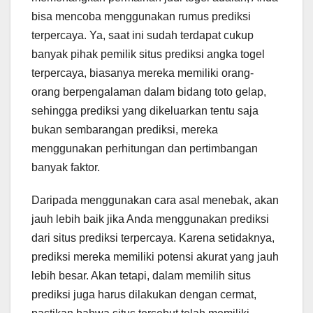
bisa mencoba menggunakan rumus prediksi
terpercaya. Ya, saat ini sudah terdapat cukup
banyak pihak pemilik situs prediksi angka togel
terpercaya, biasanya mereka memiliki orang-
orang berpengalaman dalam bidang toto gelap,
sehingga prediksi yang dikeluarkan tentu saja
bukan sembarangan prediksi, mereka
menggunakan perhitungan dan pertimbangan
banyak faktor.
Daripada menggunakan cara asal menebak, akan
jauh lebih baik jika Anda menggunakan prediksi
dari situs prediksi terpercaya. Karena setidaknya,
prediksi mereka memiliki potensi akurat yang jauh
lebih besar. Akan tetapi, dalam memilih situs
prediksi juga harus dilakukan dengan cermat,