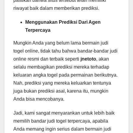
pastikan bahwa situs tersebut telah memiliki
riwayat baik dalam memberikan prediksi.
Menggunakan Prediksi Dari Agen
Terpercaya
Mungkin Anda yang belum lama bermain judi
togel online, tidak tahu bahwa bandar-bandar judi
online resmi dan terbaik seperti
jnetoto
, akan
selalu membagikan prediksi mereka terhadap
keluaran angka togel pada permainan berikutnya.
Nah, prediksi yang mereka keluarkan tentunya
juga bukan prediksi asal, karena itu, mungkin
Anda bisa mencobanya.
Jadi, kami sangat menyarankan untuk lebih baik
memilih bandar judi togel terpercaya, apabila
Anda memang ingin serius dalam bermain judi