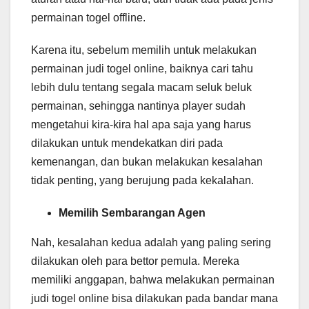
permainan togel offline.
Karena itu, sebelum memilih untuk melakukan
permainan judi togel online, baiknya cari tahu
lebih dulu tentang segala macam seluk beluk
permainan, sehingga nantinya player sudah
mengetahui kira-kira hal apa saja yang harus
dilakukan untuk mendekatkan diri pada
kemenangan, dan bukan melakukan kesalahan
tidak penting, yang berujung pada kekalahan.
Memilih Sembarangan Agen
Nah, kesalahan kedua adalah yang paling sering
dilakukan oleh para bettor pemula. Mereka
memiliki anggapan, bahwa melakukan permainan
judi togel online bisa dilakukan pada bandar mana