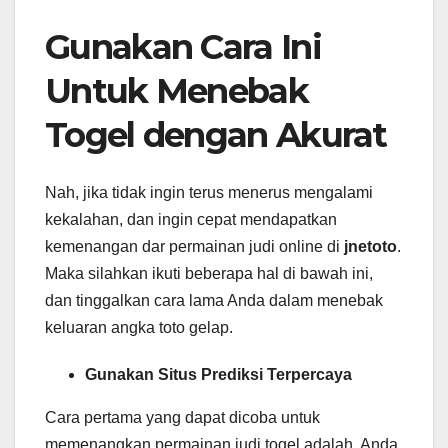
Gunakan Cara Ini
Untuk Menebak
Togel dengan Akurat
Nah, jika tidak ingin terus menerus mengalami
kekalahan, dan ingin cepat mendapatkan
kemenangan dar permainan judi online di
jnetoto
.
Maka silahkan ikuti beberapa hal di bawah ini,
dan tinggalkan cara lama Anda dalam menebak
keluaran angka toto gelap.
Gunakan Situs Prediksi Terpercaya
Cara pertama yang dapat dicoba untuk
memenangkan permainan judi togel adalah, Anda