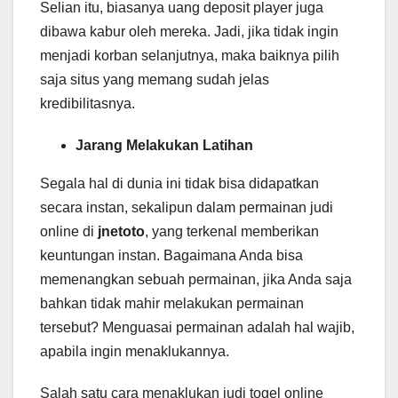
Selian itu, biasanya uang deposit player juga
dibawa kabur oleh mereka. Jadi, jika tidak ingin
menjadi korban selanjutnya, maka baiknya pilih
saja situs yang memang sudah jelas
kredibilitasnya.
Jarang Melakukan Latihan
Segala hal di dunia ini tidak bisa didapatkan
secara instan, sekalipun dalam permainan judi
online di
jnetoto
, yang terkenal memberikan
keuntungan instan. Bagaimana Anda bisa
memenangkan sebuah permainan, jika Anda saja
bahkan tidak mahir melakukan permainan
tersebut? Menguasai permainan adalah hal wajib,
apabila ingin menaklukannya.
Salah satu cara menaklukan judi togel online