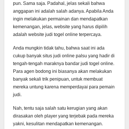
pun. Sama saja. Padahal, jelas sekali bahwa
anggapan ini adalah salah adanya. Apabila Anda
ingin melakukan permainan dan mendapatkan
kemenangan, jelas, website yang harus dipilih
adalah website judi togel online terpercaya.
Anda mungkin tidak tahu, bahwa saat ini ada
cukup banyak situs judi online palsu yang hadir di
tengah-tengah maraknya bandar judi togel online.
Para agen bodong ini biasanya akan melakukan
banyak sekali trik penipuan, untuk membuat
mereka untung karena memperdayai para pemain
judi.
Nah, tentu saja salah satu kerugian yang akan
dirasakan oleh player yang terjebak pada mereka
yakni, kesulitan mendapatkan kemenangan.