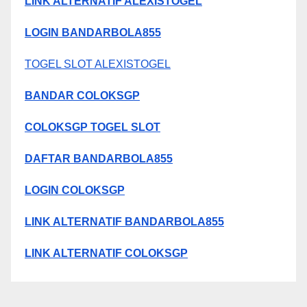
LINK ALTERNATIF ALEXISTOGEL
LOGIN BANDARBOLA855
TOGEL SLOT ALEXISTOGEL
BANDAR COLOKSGP
COLOKSGP TOGEL SLOT
DAFTAR BANDARBOLA855
LOGIN COLOKSGP
LINK ALTERNATIF BANDARBOLA855
LINK ALTERNATIF COLOKSGP