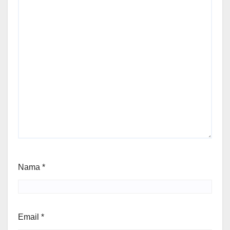
Nama
*
Email
*