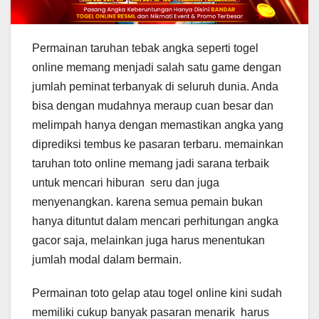
Permainan taruhan tebak angka seperti togel
online memang menjadi salah satu game dengan
jumlah peminat terbanyak di seluruh dunia. Anda
bisa dengan mudahnya meraup cuan besar dan
melimpah hanya dengan memastikan angka yang
diprediksi tembus ke pasaran terbaru. memainkan
taruhan toto online memang jadi sarana terbaik
untuk mencari hiburan seru dan juga
menyenangkan. karena semua pemain bukan
hanya dituntut dalam mencari perhitungan angka
gacor saja, melainkan juga harus menentukan
jumlah modal dalam bermain.
Permainan toto gelap atau togel online kini sudah
memiliki cukup banyak pasaran menarik harus