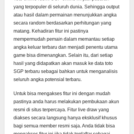
yang terpopuler di seluruh dunia. Sehingga output
atau hasil dalam permainan menunjukkan angka
secara random berdasarkan perhitungan yang
matang. Kehadiran fitur ini pastinya
mempermudah pemain dalam memantau setiap
angka keluar terbaru dan menjadi penentu utama
game bisa dimenangkan. Selain itu, dari setiap
hasil yang didapatkan akan masuk ke data toto
SGP terbaru sebagai bahkan untuk menganalisis
seluruh angka potensial terbaru.
Untuk bisa mengakses fitur ini dengan mudah
pastinya anda harus melakukan pembukaan akun
resmi di situs terpercaya. Fitur live draw yang
diakses secara langsung hanya eksklusif khusus
bagi semua member resmi saja. Anda tidak bisa
mengakses fitur ini jika tidak terdaftar sebagai