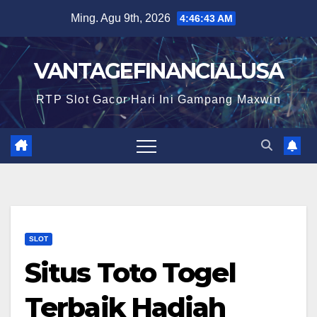
Skip
Ming. Agu 9th, 2026
4:46:43 AM
to
content
VANTAGEFINANCIALUSA
RTP Slot Gacor Hari Ini Gampang Maxwin
SLOT
Situs Toto Togel
Terbaik Hadiah