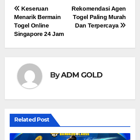
Navigasi
Keseruan
Rekomendasi Agen
Menarik Bermain
Togel Paling Murah
pos
Togel Online
Dan Terpercaya
Singapore 24 Jam
By
ADM GOLD
Related Post