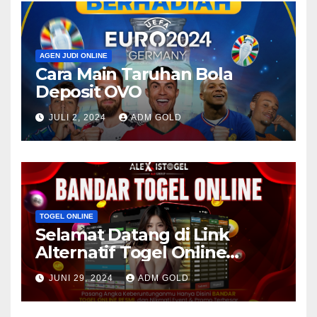
AGEN JUDI ONLINE
Cara Main Taruhan Bola
Deposit OVO
JULI 2, 2024
ADM GOLD
TOGEL ONLINE
Selamat Datang di Link
Alternatif Togel Online
AlexisTogel
JUNI 29, 2024
ADM GOLD