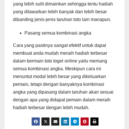
yang lebih sulit dimainkan sehingga tentu hadiah
yang ditawarkan lebih banyak dan lebih besar
dibanding jenis-jenis taruhan toto lain manapun.
Pasang semua kombinasi angka
Cara yang pastinya sangat efektif untuk dapat
membuat anda mudah meraih hadiah terbesar
dalam bermain toto togel online yaitu memang
semua kombinasi angka. Meskipun cara ini
menuntut modal lebih besar yang dikeluarkan
pemain, tetapi dengan banyaknya kombinasi
angka yang dipasang dalam taruhan akan sesuai
dengan apa yang didapat pemain dalam meraih
hadiah terbesar dengan lebih mudah.