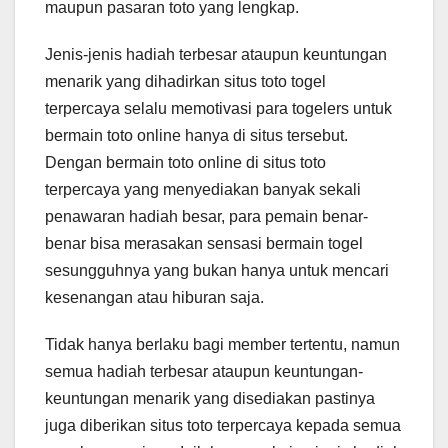
maupun pasaran toto yang lengkap.
Jenis-jenis hadiah terbesar ataupun keuntungan
menarik yang dihadirkan situs toto togel
terpercaya selalu memotivasi para togelers untuk
bermain toto online hanya di situs tersebut.
Dengan bermain toto online di situs toto
terpercaya yang menyediakan banyak sekali
penawaran hadiah besar, para pemain benar-
benar bisa merasakan sensasi bermain togel
sesungguhnya yang bukan hanya untuk mencari
kesenangan atau hiburan saja.
Tidak hanya berlaku bagi member tertentu, namun
semua hadiah terbesar ataupun keuntungan-
keuntungan menarik yang disediakan pastinya
juga diberikan situs toto terpercaya kepada semua