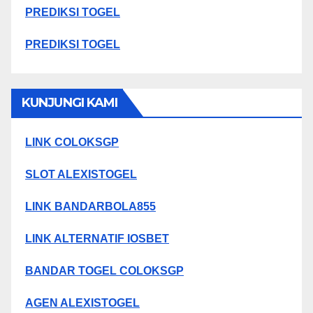
PREDIKSI TOGEL
PREDIKSI TOGEL
KUNJUNGI KAMI
LINK COLOKSGP
SLOT ALEXISTOGEL
LINK BANDARBOLA855
LINK ALTERNATIF IOSBET
BANDAR TOGEL COLOKSGP
AGEN ALEXISTOGEL