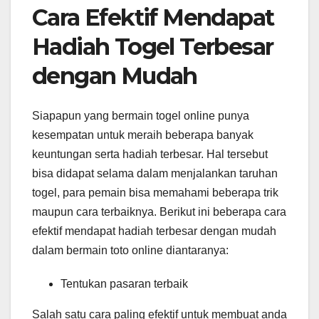
Cara Efektif Mendapat
Hadiah Togel Terbesar
dengan Mudah
Siapapun yang bermain togel online punya
kesempatan untuk meraih beberapa banyak
keuntungan serta hadiah terbesar. Hal tersebut
bisa didapat selama dalam menjalankan taruhan
togel, para pemain bisa memahami beberapa trik
maupun cara terbaiknya. Berikut ini beberapa cara
efektif mendapat hadiah terbesar dengan mudah
dalam bermain toto online diantaranya:
Tentukan pasaran terbaik
Salah satu cara paling efektif untuk membuat anda