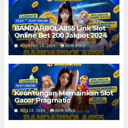
SLOT
SLOT ONLINE
BANDARBOLA855 Link Slot
Online Bet 200 Jakpot 2024
AGUSTUS 15, 2024
ADM GOLD
SLOT ONLINE
Keuntungan Memainkan Slot
Gacor Pragmatic
JULI 19, 2024
ADM GOLD