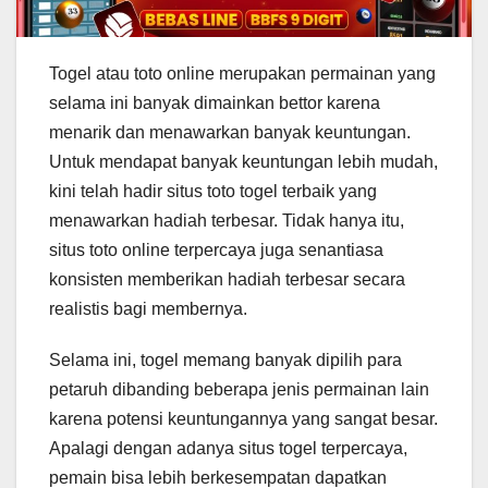
Togel atau toto online merupakan permainan yang
selama ini banyak dimainkan bettor karena
menarik dan menawarkan banyak keuntungan.
Untuk mendapat banyak keuntungan lebih mudah,
kini telah hadir situs toto togel terbaik yang
menawarkan hadiah terbesar. Tidak hanya itu,
situs toto online terpercaya juga senantiasa
konsisten memberikan hadiah terbesar secara
realistis bagi membernya.
Selama ini, togel memang banyak dipilih para
petaruh dibanding beberapa jenis permainan lain
karena potensi keuntungannya yang sangat besar.
Apalagi dengan adanya situs togel terpercaya,
pemain bisa lebih berkesempatan dapatkan