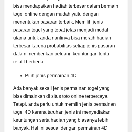
bisa mendapatkan hadiah terbesar dalam bermain
togel online dengan mudah yaitu dengan
menentukan pasaran terbaik. Memilih jenis
pasaran togel yang tepat jelas menjadi modal
utama untuk anda nantinya bisa meraih hadiah
terbesar karena probabilitas setiap jenis pasaran
dalam memberikan peluang keuntungan tentu
relatif berbeda.
Pilih jenis permainan 4D
Ada banyak sekali jenis permainan togel yang
bisa dimainkan di situs toto online terpercaya.
Tetapi, anda perlu untuk memilih jenis permainan
togel 4D karena taruhan jenis ini menyediakan
keuntungan serta hadiah yang biasanya lebih
banyak. Hal ini sesuai dengan permainan 4D