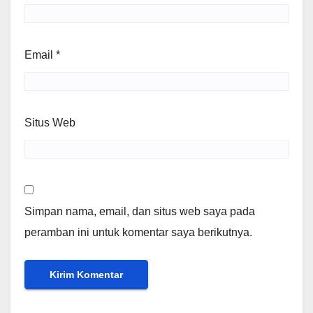
Email
*
Situs Web
Simpan nama, email, dan situs web saya pada
peramban ini untuk komentar saya berikutnya.