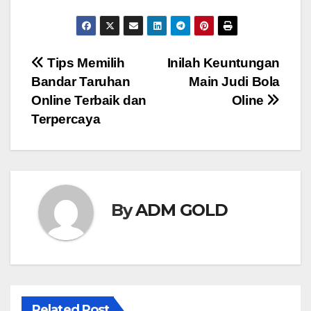
Navigasi
Tips Memilih
Inilah Keuntungan
Bandar Taruhan
Main Judi Bola
pos
Online Terbaik dan
Oline
Terpercaya
By
ADM GOLD
Related Post