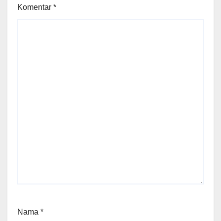
Komentar
*
Nama
*