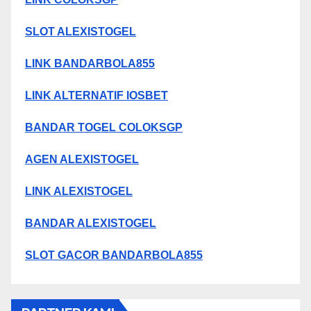
SLOT ALEXISTOGEL
LINK BANDARBOLA855
LINK ALTERNATIF IOSBET
BANDAR TOGEL COLOKSGP
AGEN ALEXISTOGEL
LINK ALEXISTOGEL
BANDAR ALEXISTOGEL
SLOT GACOR BANDARBOLA855