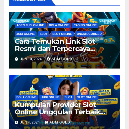
AGEN JUDI ONLINE
BOLA ONLINE
CASINO ONLINE
JUDI ONLINE
SLOT
SLOT ONLINE
UNCATEGORIZED
Cara Temukan Link Slot
Resmi dan Terpercaya
dengan Mudah
JUN 10, 2024
ADM GOLD
BOLA ONLINE
JUDI ONLINE
SLOT
SLOT ONLINE
Kumpulan Provider Slot
Online Unggulan Terbaik
dengan Game Terlengkap
JUN 4, 2024
ADM GOLD