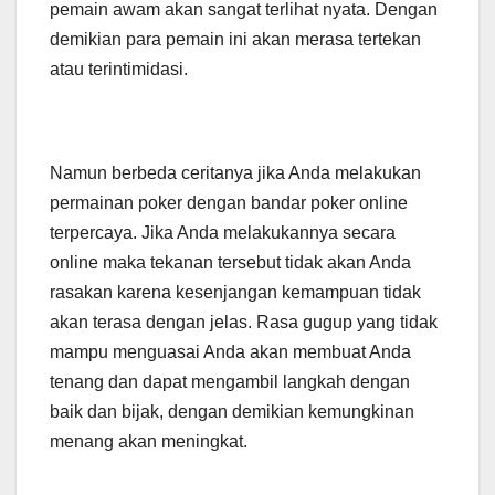
pemain awam akan sangat terlihat nyata. Dengan
demikian para pemain ini akan merasa tertekan
atau terintimidasi.
Namun berbeda ceritanya jika Anda melakukan
permainan poker dengan bandar poker online
terpercaya. Jika Anda melakukannya secara
online maka tekanan tersebut tidak akan Anda
rasakan karena kesenjangan kemampuan tidak
akan terasa dengan jelas. Rasa gugup yang tidak
mampu menguasai Anda akan membuat Anda
tenang dan dapat mengambil langkah dengan
baik dan bijak, dengan demikian kemungkinan
menang akan meningkat.