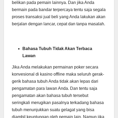
belikan pada pemain lainnya. Dan jika Anda
bermain pada bandar terpercaya tentu saja segala
proses transaksi jual beli yang Anda lakukan akan
berjalan dengan lancar, cepat dan tanpa masalah.
Bahasa Tubuh Tidak Akan Terbaca
Lawan
Jika Anda melakukan permainan poker secara
konvesional di kasino offline maka seluruh gerak-
gerik bahasa tubuh Anda tidak akan lepas dari
pengamatan para lawan Anda. Dan tentu saja
pengamatan akan bahasa tubuh tersebut
seringkali merugikan pasalnya terkadang bahasa
tubuh menunjukkan suatu gelagat yang bisa
diambil keuntungan oleh pemain lain. Namun jika