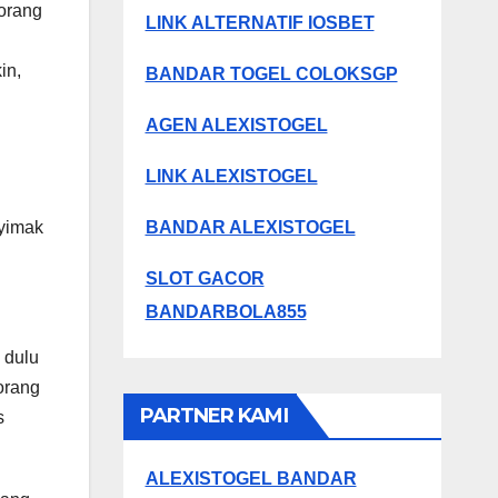
 orang
LINK ALTERNATIF IOSBET
in,
BANDAR TOGEL COLOKSGP
AGEN ALEXISTOGEL
LINK ALEXISTOGEL
nyimak
BANDAR ALEXISTOGEL
SLOT GACOR
BANDARBOLA855
 dulu
orang
PARTNER KAMI
s
ALEXISTOGEL BANDAR