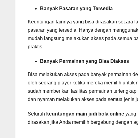
Banyak Pasaran yang Tersedia
Keuntungan lainnya yang bisa dirasakan secara la
pasaran yang tersedia. Hanya dengan menggunaka
mudah langsung melakukan akses pada semua pasa
praktis.
Banyak Permainan yang Bisa Diakses
Bisa melakukan akses pada banyak permainan de
oleh seorang player ketika mereka memilih untuk 
sudah memberikan fasilitas permainan terlengkap
dan nyaman melakukan akses pada semua jenis jud
Seluruh
keuntungan main judi bola online
yang k
dirasakan jika Anda memilih bergabung dengan ag