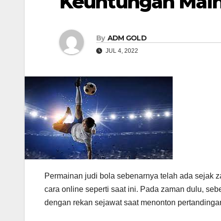
Keuntungan Main 
By
ADM GOLD
JUL 4, 2022
Permainan judi bola sebenarnya telah ada sejak 
cara online seperti saat ini. Pada zaman dulu, se
dengan rekan sejawat saat menonton pertandingan