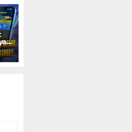
E
t
ya
D