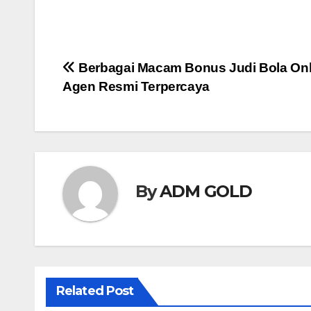
Navigasi
Berbagai Macam Bonus Judi Bola Onl
Agen Resmi Terpercaya
pos
By
ADM GOLD
Related Post