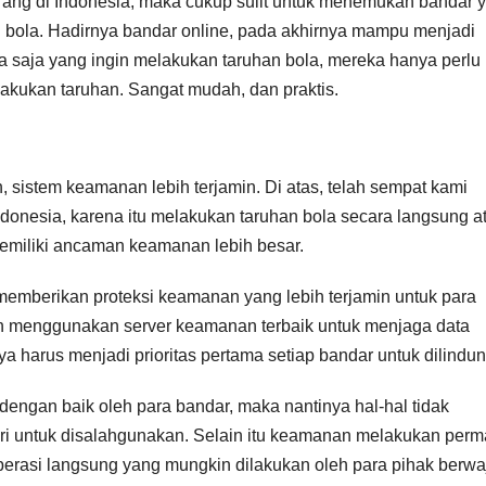
rang di Indonesia, maka cukup sulit untuk menemukan bandar 
i bola. Hadirnya bandar online, pada akhirnya mampu menjadi
pa saja yang ingin melakukan taruhan bola, mereka hanya perlu
lakukan taruhan. Sangat mudah, dan praktis.
, sistem keamanan lebih terjamin. Di atas, telah sempat kami
ndonesia, karena itu melakukan taruhan bola secara langsung a
emiliki ancaman keamanan lebih besar.
memberikan proteksi keamanan yang lebih terjamin untuk para
an menggunakan server keamanan terbaik untuk menjaga data
nya harus menjadi prioritas pertama setiap bandar untuk dilindun
 dengan baik oleh para bandar, maka nantinya hal-hal tidak
icuri untuk disalahgunakan. Selain itu keamanan melakukan per
operasi langsung yang mungkin dilakukan oleh para pihak berwaj