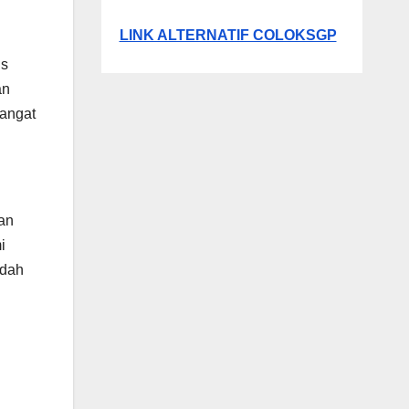
LINK ALTERNATIF COLOKSGP
is
an
sangat
an
i
udah