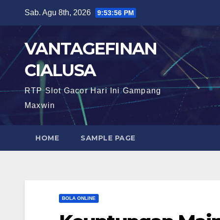
Skip
Sab. Agu 8th, 2026
9:53:57 PM
to
content
VANTAGEFINAN
CIALUSA
RTP Slot Gacor Hari Ini Gampang
Maxwin
HOME
SAMPLE PAGE
BOLA ONLINE