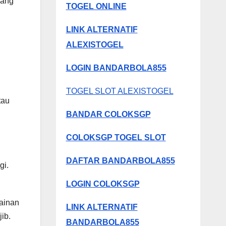
yang
TOGEL ONLINE
LINK ALTERNATIF
ALEXISTOGEL
LOGIN BANDARBOLA855
TOGEL SLOT ALEXISTOGEL
tau
BANDAR COLOKSGP
COLOKSGP TOGEL SLOT
DAFTAR BANDARBOLA855
gi.
LOGIN COLOKSGP
mainan
LINK ALTERNATIF
ib.
BANDARBOLA855