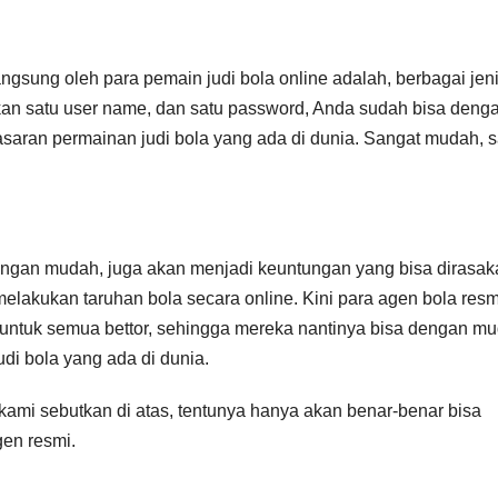
ngsung oleh para pemain judi bola online adalah, berbagai jen
n satu user name, dan satu password, Anda sudah bisa deng
ran permainan judi bola yang ada di dunia. Sangat mudah, 
ngan mudah, juga akan menjadi keuntungan yang bisa dirasak
melakukan taruhan bola secara online. Kini para agen bola resm
 untuk semua bettor, sehingga mereka nantinya bisa dengan m
i bola yang ada di dunia.
ami sebutkan di atas, tentunya hanya akan benar-benar bisa
en resmi.