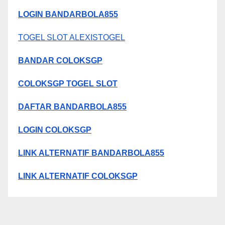
LOGIN BANDARBOLA855
TOGEL SLOT ALEXISTOGEL
BANDAR COLOKSGP
COLOKSGP TOGEL SLOT
DAFTAR BANDARBOLA855
LOGIN COLOKSGP
LINK ALTERNATIF BANDARBOLA855
LINK ALTERNATIF COLOKSGP