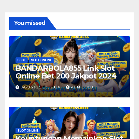
You missed
SLOT
SLOT ONLINE
BANDARBOLA855 Link Slot
Online Bet 200 Jakpot 2024
AGUSTUS 15, 2024
ADM GOLD
SLOT ONLINE
Keuntungan Memainkan Slot