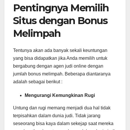
Pentingnya Memilih
Situs dengan Bonus
Melimpah
Tentunya akan ada banyak sekali keuntungan
yang bisa didapatkan jika Anda memilih untuk
bergabung dengan agen judi online dengan
jumlah bonus melimpah. Beberapa diantaranya
adalah sebagai berikut :
Mengurangi Kemungkinan Rugi
Untung dan rugi memang menjadi dua hal tidak
terpisahkan dalam dunia judi. Tidak jarang
seseorang bisa kaya dalam sekejap saat mereka