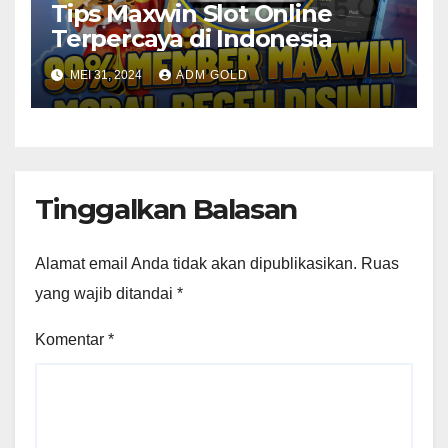
Tips Maxwin Slot Online
Terpercaya di Indonesia
MEI 31, 2024
ADM GOLD
Tinggalkan Balasan
Alamat email Anda tidak akan dipublikasikan.
Ruas
yang wajib ditandai
*
Komentar
*