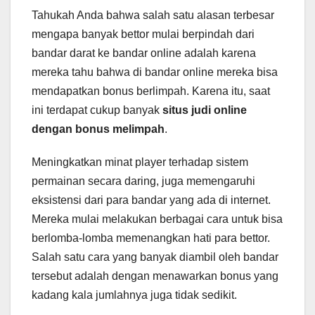
Tahukah Anda bahwa salah satu alasan terbesar
mengapa banyak bettor mulai berpindah dari
bandar darat ke bandar online adalah karena
mereka tahu bahwa di bandar online mereka bisa
mendapatkan bonus berlimpah. Karena itu, saat
ini terdapat cukup banyak
situs judi online
dengan bonus melimpah
.
Meningkatkan minat player terhadap sistem
permainan secara daring, juga memengaruhi
eksistensi dari para bandar yang ada di internet.
Mereka mulai melakukan berbagai cara untuk bisa
berlomba-lomba memenangkan hati para bettor.
Salah satu cara yang banyak diambil oleh bandar
tersebut adalah dengan menawarkan bonus yang
kadang kala jumlahnya juga tidak sedikit.