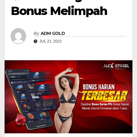
Bonus Melimpah
By
ADM GOLD
JUL 21, 2022