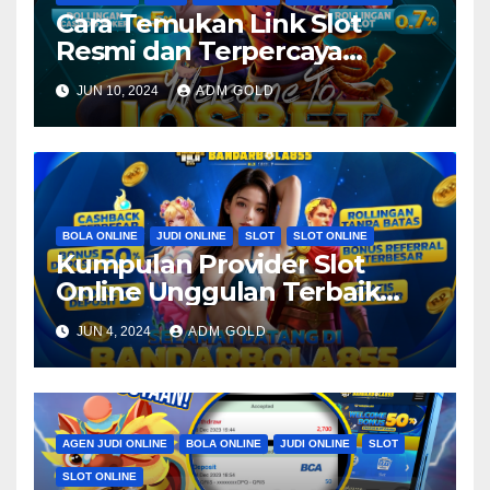
Cara Temukan Link Slot
Resmi dan Terpercaya
dengan Mudah
JUN 10, 2024
ADM GOLD
BOLA ONLINE
JUDI ONLINE
SLOT
SLOT ONLINE
Kumpulan Provider Slot
Online Unggulan Terbaik
dengan Game Terlengkap
JUN 4, 2024
ADM GOLD
AGEN JUDI ONLINE
BOLA ONLINE
JUDI ONLINE
SLOT
SLOT ONLINE