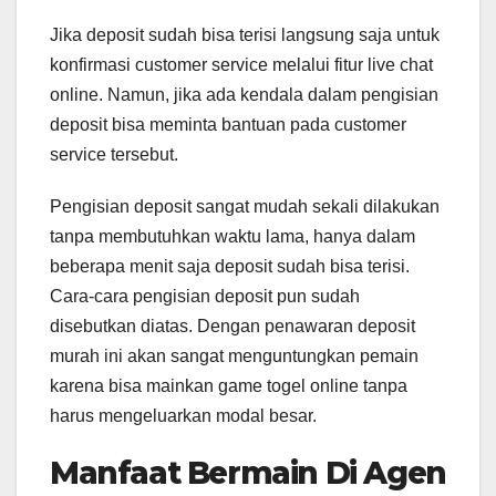
Jika deposit sudah bisa terisi langsung saja untuk
konfirmasi customer service melalui fitur live chat
online. Namun, jika ada kendala dalam pengisian
deposit bisa meminta bantuan pada customer
service tersebut.
Pengisian deposit sangat mudah sekali dilakukan
tanpa membutuhkan waktu lama, hanya dalam
beberapa menit saja deposit sudah bisa terisi.
Cara-cara pengisian deposit pun sudah
disebutkan diatas. Dengan penawaran deposit
murah ini akan sangat menguntungkan pemain
karena bisa mainkan game togel online tanpa
harus mengeluarkan modal besar.
Manfaat Bermain Di Agen