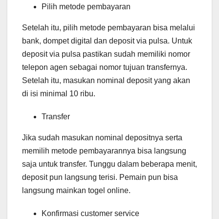
Pilih metode pembayaran
Setelah itu, pilih metode pembayaran bisa melalui
bank, dompet digital dan deposit via pulsa. Untuk
deposit via pulsa pastikan sudah memiliki nomor
telepon agen sebagai nomor tujuan transfernya.
Setelah itu, masukan nominal deposit yang akan
di isi minimal 10 ribu.
Transfer
Jika sudah masukan nominal depositnya serta
memilih metode pembayarannya bisa langsung
saja untuk transfer. Tunggu dalam beberapa menit,
deposit pun langsung terisi. Pemain pun bisa
langsung mainkan togel online.
Konfirmasi customer service