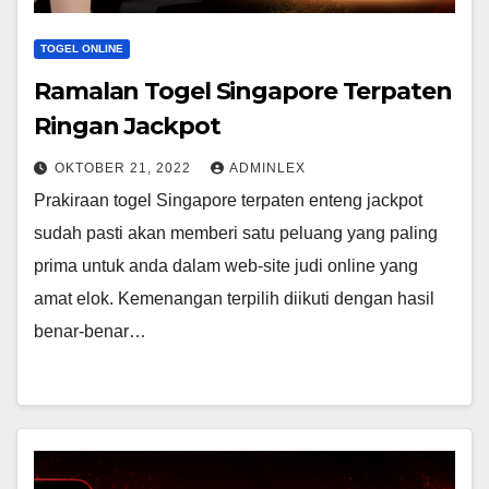
TOGEL ONLINE
Ramalan Togel Singapore Terpaten
Ringan Jackpot
OKTOBER 21, 2022
ADMINLEX
Prakiraan togel Singapore terpaten enteng jackpot
sudah pasti akan memberi satu peluang yang paling
prima untuk anda dalam web-site judi online yang
amat elok. Kemenangan terpilih diikuti dengan hasil
benar-benar…