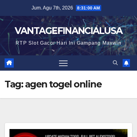
Skip
Jum. Agu 7th, 2026
8:31:01 AM
to
content
VANTAGEFINANCIALUSA
RTP Slot Gacor Hari Ini Gampang Maxwin
Tag:
agen togel online