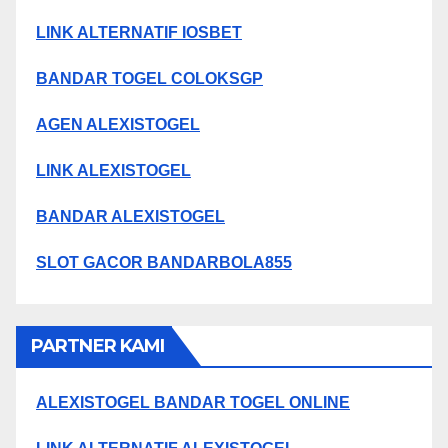
LINK ALTERNATIF IOSBET
BANDAR TOGEL COLOKSGP
AGEN ALEXISTOGEL
LINK ALEXISTOGEL
BANDAR ALEXISTOGEL
SLOT GACOR BANDARBOLA855
PARTNER KAMI
ALEXISTOGEL BANDAR TOGEL ONLINE