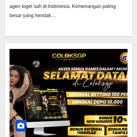
agen togel sah di Indonesia. Kemenangan paling
besar yang hendak…