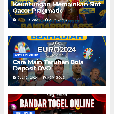
Keuntungan Memainkan Slot
Gacor Pragmatic
JULI 19, 2024
ADM GOLD
AGEN JUDI ONLINE
Cara Main Taruhan Bola
Deposit OVO
JULI 2, 2024
ADM GOLD
TOGEL ONLINE