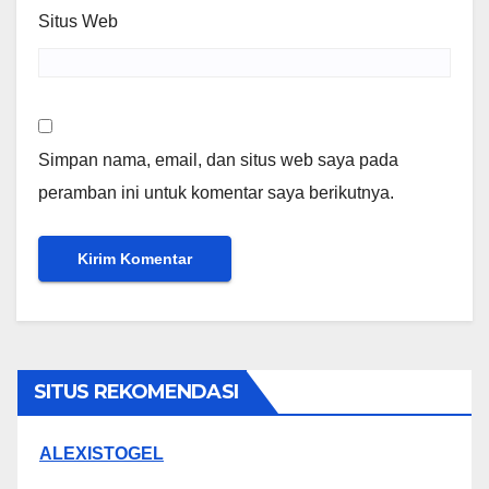
Situs Web
Simpan nama, email, dan situs web saya pada
peramban ini untuk komentar saya berikutnya.
SITUS REKOMENDASI
ALEXISTOGEL