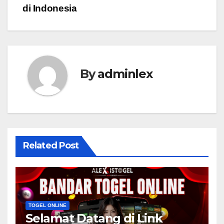
di Indonesia
By
adminlex
Related Post
TOGEL ONLINE
Selamat Datang di Link