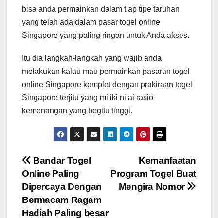
bisa anda permainkan dalam tiap tipe taruhan
yang telah ada dalam pasar togel online
Singapore yang paling ringan untuk Anda akses.
Itu dia langkah-langkah yang wajib anda
melakukan kalau mau permainkan pasaran togel
online Singapore komplet dengan prakiraan togel
Singapore terjitu yang miliki nilai rasio
kemenangan yang begitu tinggi.
Navigasi
Bandar Togel
Kemanfaatan
Online Paling
Program Togel Buat
pos
Dipercaya Dengan
Mengira Nomor
Bermacam Ragam
Hadiah Paling besar