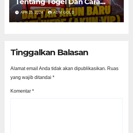
Tentang Togel Dan Cara
Mainnya
APR 25, 2024
ADM GOLD
Tinggalkan Balasan
Alamat email Anda tidak akan dipublikasikan.
Ruas
yang wajib ditandai
*
Komentar
*