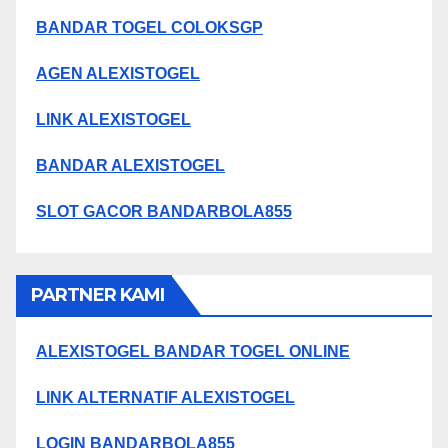
BANDAR TOGEL COLOKSGP
AGEN ALEXISTOGEL
LINK ALEXISTOGEL
BANDAR ALEXISTOGEL
SLOT GACOR BANDARBOLA855
PARTNER KAMI
ALEXISTOGEL BANDAR TOGEL ONLINE
LINK ALTERNATIF ALEXISTOGEL
LOGIN BANDARBOLA855