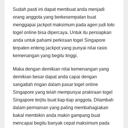
Sudah pasti ini dapat membuat anda menjadi
orang anggota yang berkesempatan buat
menggapai jackpot maksimum pada agen judi toto
togel online bisa dipercaya. Untuk itu persiapkan
anda untuk pahami perkiraan togel Singapore
terpaten enteng jackpot yang punyai nilai rasio
kemenangan yang begitu tinggi.
Maka dengan demikian nilai kemenangan yang
demikian besar dapat anda capai dengan
sangatlah ringan dalam pasar togel online
Singapore yang telah mempunyai prakiraan togel
Singapore terjitu buat tiap-tiap anggota. Ditambah
dalam permainan yang paling membahagiakan
bakal membikin anda makin gampang buat
mencapai begitu banyak cepat maksimum pada