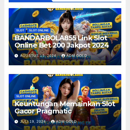
SLOT
SLOT ONLINE
BANDARBOLA855 Link Slot
Online Bet 200 Jakpot 2024
AGUSTUS 15, 2024
ADM GOLD
SLOT ONLINE
Keuntungan Memainkan Slot
Gacor Pragmatic
JULI 19, 2024
ADM GOLD