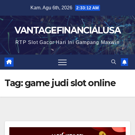
Skip
Kam. Agu 6th, 2026
2:33:13 AM
to
content
VANTAGEFINANCIALUSA
RTP Slot Gacor Hari Ini Gampang Maxwin
Tag:
game judi slot online