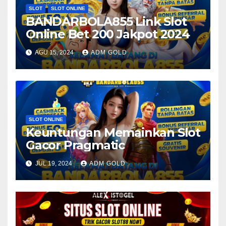
SLOT
SLOT ONLINE
BANDARBOLA855 Link Slot
Online Bet 200 Jakpot 2024
AGU 15, 2024
ADM GOLD
SLOT ONLINE
Keuntungan Memainkan Slot
Gacor Pragmatic
JUL 19, 2024
ADM GOLD