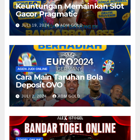
Keuntungan Memainkan Slot
Gacor Pragmatic
JULI 19, 2024
ADM GOLD
AGEN JUDI ONLINE
Cara Main Taruhan Bola
Deposit OVO
JULI 2, 2024
ADM GOLD
TOGEL ONLINE