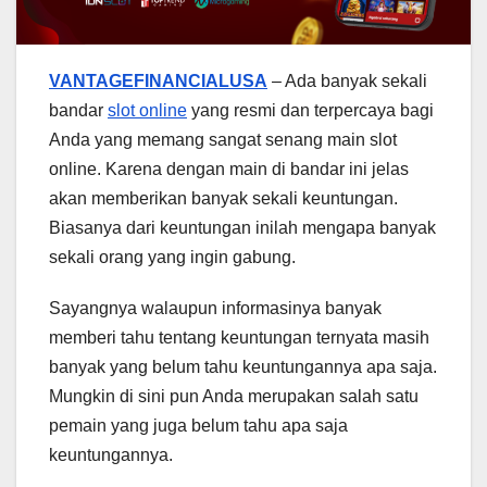
VANTAGEFINANCIALUSA
– Ada banyak sekali
bandar
slot online
yang resmi dan terpercaya bagi
Anda yang memang sangat senang main slot
online. Karena dengan main di bandar ini jelas
akan memberikan banyak sekali keuntungan.
Biasanya dari keuntungan inilah mengapa banyak
sekali orang yang ingin gabung.
Sayangnya walaupun informasinya banyak
memberi tahu tentang keuntungan ternyata masih
banyak yang belum tahu keuntungannya apa saja.
Mungkin di sini pun Anda merupakan salah satu
pemain yang juga belum tahu apa saja
keuntungannya.