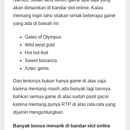
akan dimainkan di bandar slot online. Kalau
memang ingin tahu silakan simak beberapa game
yang ada di bawah ini:
Gates of Olympus
Wild west gold
Hot hot fruit
Sweet bonanza
Aztec gems
Dan tentunya bukan hanya game di atas saja
karena memang masih ada banyak lagi lainnya.
bahkan semua game di atas sudah pasti gacor
karena memang punya RTP di atas rata-rata yang
dijamin menguntungkan.
Banyak bonus menarik di bandar slot online