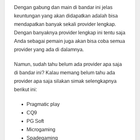
Dengan gabung dan main di bandar ini jelas
keuntungan yang akan didapatkan adalah bisa
mendapatkan banyak sekali provider lengkap.
Dengan banyaknya provider lengkap ini tentu saja
Anda sebagai pemain juga akan bisa coba semua
provider yang ada di dalamnya.
Namun, sudah tahu belum ada provider apa saja
di bandar ini? Kalau memang belum tahu ada
provider apa saja silakan simak selengkapnya
berikut ini:
Pragmatic play
CQ9
PG Soft
Microgaming
Spadegaming