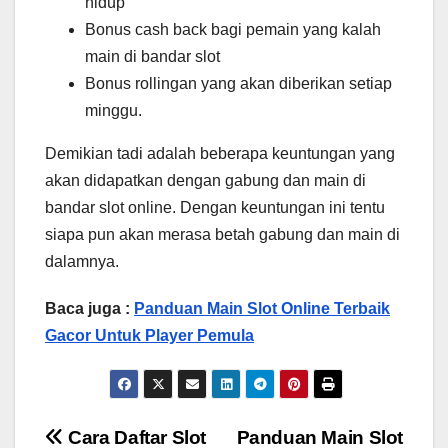
hidup
Bonus cash back bagi pemain yang kalah
main di bandar slot
Bonus rollingan yang akan diberikan setiap
minggu.
Demikian tadi adalah beberapa keuntungan yang
akan didapatkan dengan gabung dan main di
bandar slot online. Dengan keuntungan ini tentu
siapa pun akan merasa betah gabung dan main di
dalamnya.
Baca juga :
Panduan Main Slot Online Terbaik
Gacor Untuk Player Pemula
Navigasi
Cara Daftar Slot
Panduan Main Slot