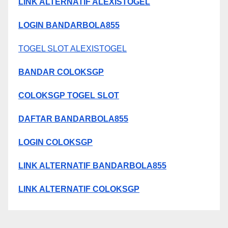
LINK ALTERNATIF ALEXISTOGEL
LOGIN BANDARBOLA855
TOGEL SLOT ALEXISTOGEL
BANDAR COLOKSGP
COLOKSGP TOGEL SLOT
DAFTAR BANDARBOLA855
LOGIN COLOKSGP
LINK ALTERNATIF BANDARBOLA855
LINK ALTERNATIF COLOKSGP