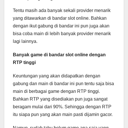
Tentu masih ada banyak sekali provider menarik
yang ditawarkan di bandar slot online. Bahkan
dengan ikut gabung di bandar ini pun juga akan
bisa coba main di lebih banyak provider menarik
lagi lainnya.
Banyak game di bandar slot online dengan
RTP tinggi
Keuntungan yang akan didapatkan dengan
gabung dan main di bandar ini pun tentu saja bisa
main di berbagai game dengan RTP tinggi.
Bahkan RTP yang disediakan pun juga sangat
beragam mulai dari 90%. Sehingga dengan RTP
itu siapa pun yang akan main pasti dijamin gacor.
Namun, sudah tahu belum game apa saja yang