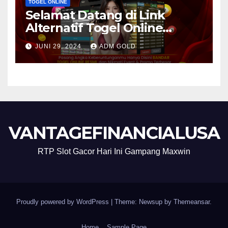
TOGEL ONLINE
Selamat Datang di Link
Alternatif Togel Online
AlexisTogel
JUNI 29, 2024
ADM GOLD
VANTAGEFINANCIALUSA
RTP Slot Gacor Hari Ini Gampang Maxwin
Proudly powered by WordPress
|
Theme: Newsup by
Themeansar
.
Home
Sample Page