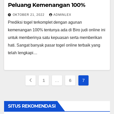
Peluang Kemenangan 100%
OKTOBER 21, 2022
ADMINLEX
Prediksi togel terkomplet dengan agunan
kemenangan 100% tentunya ada di Biro judi online ini
untuk memberinya satu kepuasan serta memberikan
hati. Sangat banyak pasar togel online terbaik yang
telah lengkapi…
Paginasi
1
…
6
7
pos
SITUS REKOMENDASI